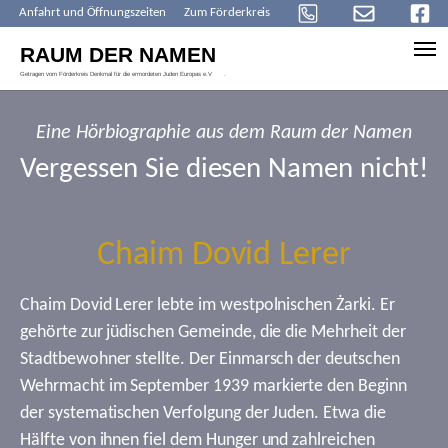
Anfahrt und Öffnungszeiten
Zum Förderkreis
Skip to main content
Eine Hörbiographie aus dem Raum der Namen
Vergessen Sie diesen Namen nicht!
Chaim Dovid Lerer
Chaim Dovid Lerer lebte im westpolnischen Żarki. Er
gehörte zur jüdischen Gemeinde, die die Mehrheit der
Stadtbewohner stellte. Der Einmarsch der deutschen
Wehrmacht im September 1939 markierte den Beginn
der systematischen Verfolgung der Juden. Etwa die
Hälfte von ihnen fiel dem Hunger und zahlreichen