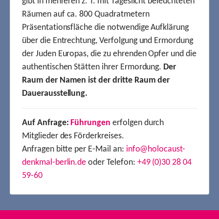
gibt in mehreren z. T. mit Tageslicht beleuchteten
Räumen auf ca. 800 Quadratmetern
Präsentationsfläche die notwendige Aufklärung
über die Entrechtung, Verfolgung und Ermordung
der Juden Europas, die zu ehrenden Opfer und die
authentischen Stätten ihrer Ermordung.
Der
Raum der Namen ist der dritte Raum der
Dauerausstellung.
Auf Anfrage:
Führungen
erfolgen durch
Mitglieder des Förderkreises.
Anfragen bitte per E-Mail an:
info@holocaust-
denkmal-berlin.de
oder Telefon:
+49 (0)30 28 04
59-60