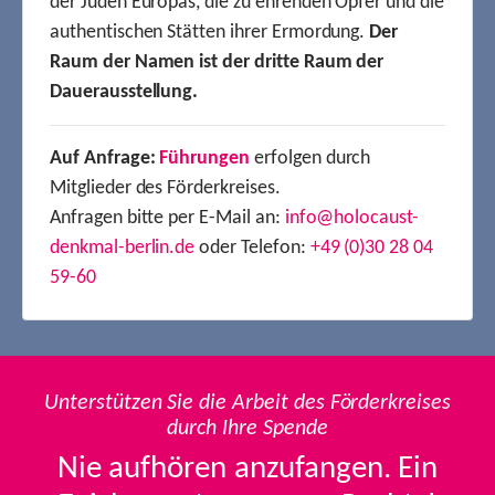
der Juden Europas, die zu ehrenden Opfer und die
authentischen Stätten ihrer Ermordung.
Der
Raum der Namen ist der dritte Raum der
Dauerausstellung.
Auf Anfrage:
Führungen
erfolgen durch
Mitglieder des Förderkreises.
Anfragen bitte per E-Mail an:
info@holocaust-
denkmal-berlin.de
oder Telefon:
+49 (0)30 28 04
59-60
Unterstützen Sie die Arbeit des Förderkreises
durch Ihre Spende
Nie aufhören anzufangen. Ein