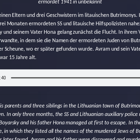
ermordet 1941 in unbekannt
inen Eltern und drei Geschwistern im litauischen Butrimonys. 
rei Monaten ermordeten SS und litauische Hilfspolizisten nahe
und seinem Vater Hona gelang zunächst die Flucht. In ihrem V
erwandte, in dem sie die Namen der ermordeten Juden von Butr
iner Scheune, wo er später gefunden wurde. Avram und sein Va
ar 15 Jahre alt.
s parents and three siblings in the Lithuanian town of Butrimo
 In only three months, the SS and Lithuanian auxiliary police 
oyarsky and his father Hona managed at first to escape. In the
ve, in which they listed all the names of the murdered Jews of 
was later found. Avram and his father were discovered and mur