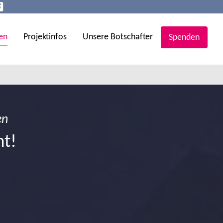
en
Projektinfos
Unsere Botschafter
Spenden
en
ht!