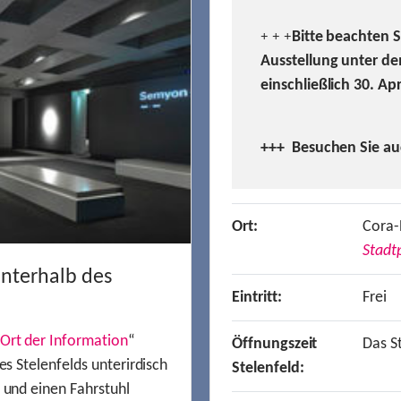
Bitte beachten 
+ + +
Ausstellung unter de
einschließlich 30. Ap
+++ Besuchen
Sie a
Ort:
Cora-
Stadtp
unterhalb des
Eintritt:
Frei
Ort der Information
“
Öffnungszeit
Das St
es Stelenfelds unterirdisch
Stelenfeld:
n und einen Fahrstuhl