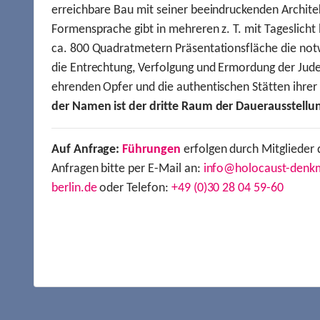
erreichbare Bau mit seiner beeindruckenden Archite
Formensprache gibt in mehreren z. T. mit Tageslich
ca. 800 Quadratmetern Präsentationsfläche die not
die Entrechtung, Verfolgung und Ermordung der Jude
ehrenden Opfer und die authentischen Stätten ihre
der Namen ist der dritte Raum der Dauerausstellu
Auf Anfrage:
Führungen
erfolgen durch Mitglieder 
Anfragen bitte per E-Mail an:
info@holocaust-denk
berlin.de
oder Telefon:
+49 (0)30 28 04 59-60