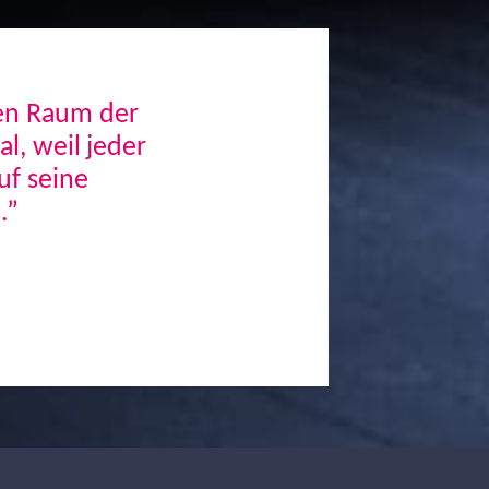
den Raum der
, weil jeder
uf seine
.”
Next