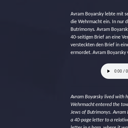
Avram Boyarsky lebte mit se
die Wehrmacht ein. In nur d
Butrimonys. Avram Boyarsky 
40-seitigen Brief an eine V
versteckten den Brief in e
ermordet. Avram Boyarsky w
Avram Boyarsky lived with hi
Wehrmacht entered the town.
Jews of Butrimonys. Avram B
a 40-page letter to a relati
letter in a barn, where it 