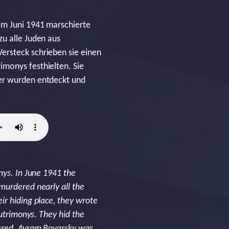
Im Juni 1941 marschierte
zu alle Juden aus
ersteck schrieben sie einen
imonys festhielten. Sie
ter wurden entdeckt und
nys. In June 1941 the
murdered nearly all the
ir hiding place, they wrote
Butrimonys. They hid the
dered. Avram Boyarsky was