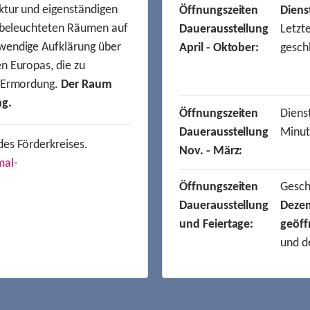
ktur und eigenständigen
Öffnungszeiten
Diens
t beleuchteten Räumen auf
Dauerausstellung
Letzt
wendige Aufklärung über
April - Oktober:
gesch
n Europas, die zu
r Ermordung.
Der Raum
ng.
Öffnungszeiten
Dienst
Dauerausstellung
Minut
des Förderkreises.
Nov. - März:
mal-
Öffnungszeiten
Gesc
Dauerausstellung
Deze
und Feiertage:
geöff
und d