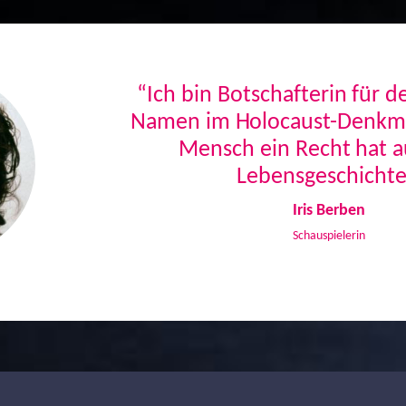
“Ich bin Botschafterin für 
Namen im Holocaust-Denkmal
Mensch ein Recht hat a
Lebensgeschichte
Iris Berben
Schauspielerin