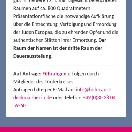
gibt in mehreren z. T. mit Tageslicht beleuchteten
Räumen auf ca. 800 Quadratmetern
Präsentationsfläche die notwendige Aufklärung
über die Entrechtung, Verfolgung und Ermordung
der Juden Europas, die zu ehrenden Opfer und die
authentischen Stätten ihrer Ermordung.
Der
Raum der Namen ist der dritte Raum der
Dauerausstellung.
Auf Anfrage:
Führungen
erfolgen durch
Mitglieder des Förderkreises.
Anfragen bitte per E-Mail an:
info@holocaust-
denkmal-berlin.de
oder Telefon:
+49 (0)30 28 04
59-60