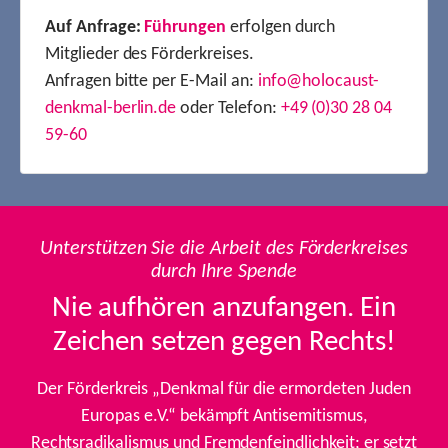
Auf Anfrage:
Führungen
erfolgen durch
Mitglieder des Förderkreises.
Anfragen bitte per E-Mail an:
info@holocaust-
denkmal-berlin.de
oder Telefon:
+49 (0)30 28 04
59-60
Unterstützen Sie die Arbeit des Förderkreises
durch Ihre Spende
Nie aufhören anzufangen. Ein
Zeichen setzen gegen Rechts!
Der Förderkreis „Denkmal für die ermordeten Juden
Europas e.V.“ bekämpft Antisemitismus,
Rechtsradikalismus und Fremdenfeindlichkeit; er setzt