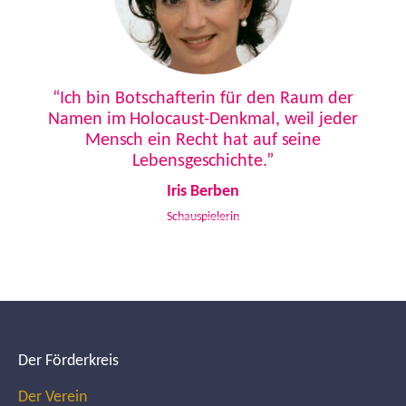
Previous
Next
“Ich bin Botschafterin für den Raum der
Namen im Holocaust-Denkmal, weil jeder
Mensch ein Recht hat auf seine
Lebensgeschichte.”
Iris Berben
Schauspielerin
Der Förderkreis
Der Verein