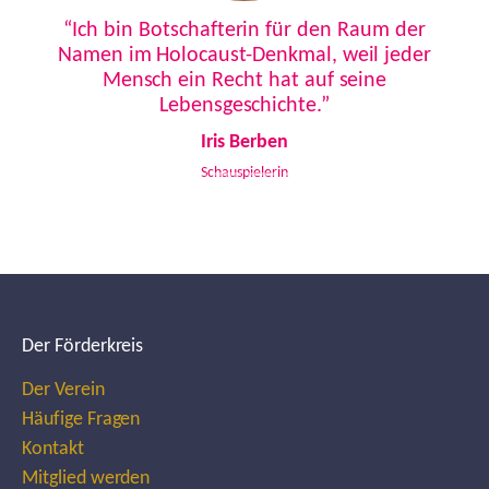
Previous
Next
“Ich bin Botschafterin für den Raum der
Namen im Holocaust-Denkmal, weil jeder
Mensch ein Recht hat auf seine
Lebensgeschichte.”
Iris Berben
Schauspielerin
Der Förderkreis
Der Verein
Häufige Fragen
Kontakt
Mitglied werden