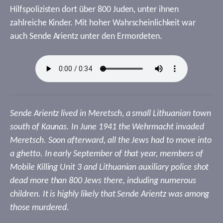
Hilfspolizisten dort über 800 Juden, unter ihnen
zahlreiche Kinder. Mit hoher Wahrscheinlichkeit war
auch Sende Arientz unter den Ermordeten.
Sende Arientz lived in Meretsch, a small Lithuanian town
south of Kaunas. In June 1941 the Wehrmacht invaded
Meretsch. Soon afterward, all the Jews had to move into
a ghetto. In early September of that year, members of
Mobile Killing Unit 3 and Lithuanian auxiliary police shot
dead more than 800 Jews there, including numerous
children. It is highly likely that Sende Arientz was among
those murdered.