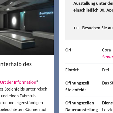
Ausstellung unter de
einschließlich 30. Ap
+++ Besuchen
Sie a
Ort:
Cora-
Stadtp
unterhalb des
Eintritt:
Frei
Ort der Information
“
Öffnungszeit
Das St
es Stelenfelds unterirdisch
Stelenfeld:
n und einen Fahrstuhl
ktur und eigenständigen
Öffnungszeiten
Diens
t beleuchteten Räumen auf
Dauerausstellung
Letzt