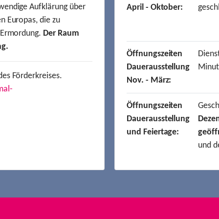
wendige Aufklärung über
April - Oktober:
gesch
n Europas, die zu
r Ermordung.
Der Raum
ng.
Öffnungszeiten
Dienst
Dauerausstellung
Minut
des Förderkreises.
Nov. - März:
mal-
Öffnungszeiten
Gesc
Dauerausstellung
Deze
und Feiertage:
geöff
und d