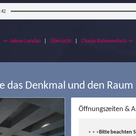
← Jakow Landau
|
Übersicht
|
Chasja Rabinowitsch →
ie das Denkmal und den Raum
Öffnungszeiten & A
Bitte beachten 
+ + +