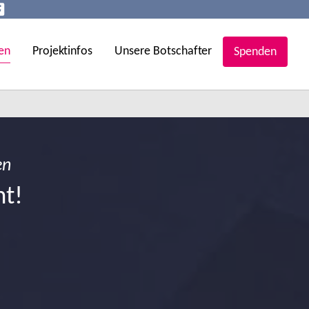
en
Projektinfos
Unsere Botschafter
Spenden
en
ht!