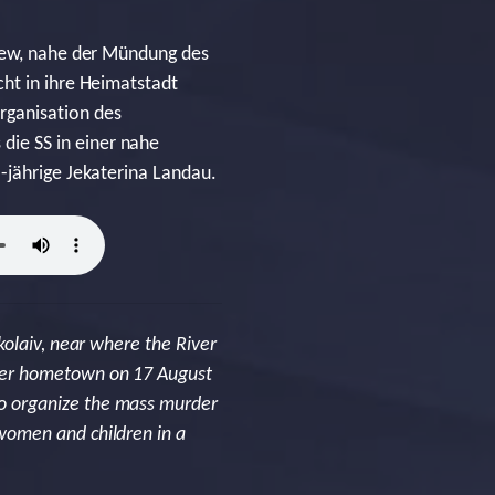
ajew, nahe der Mündung des
ht in ihre Heimatstadt
rganisation des
ie SS in einer nahe
-jährige Jekaterina Landau.
kolaiv, near where the River
 her hometown on 17 August
o organize the mass murder
women and children in a