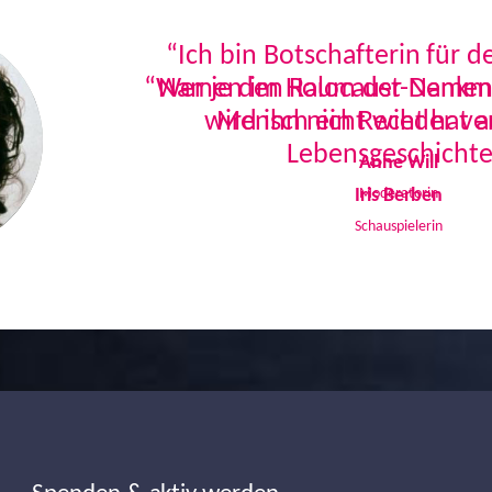
“Ich bin Botschafterin für 
Namen im Holocaust-Denkmal
Mensch ein Recht hat a
Lebensgeschichte
Iris Berben
Schauspielerin