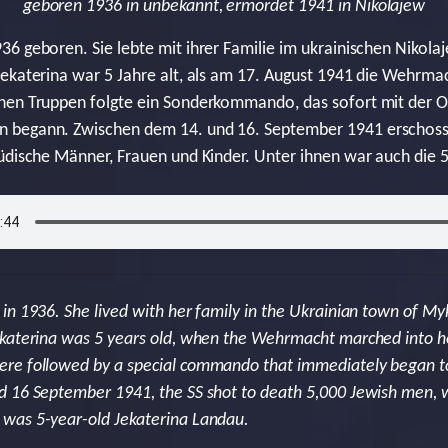
geboren 1936 in unbekannt, ermordet 1941 in Nikolajew
6 geboren. Sie lebte mit ihrer Familie im ukrainischen Nikol
ekaterina war 5 Jahre alt, als am 17. August 1941 die Wehrmac
hen Truppen folgte ein Sonderkommando, das sofort mit der O
begann. Zwischen dem 14. und 16. September 1941 erschoss d
üdische Männer, Frauen und Kinder. Unter ihnen war auch die 5
in 1936. She lived with her family in the Ukrainian town of My
ekaterina was 5 years old, when the Wehrmacht marched into
re followed by a special commando that immediately began t
d 16 September 1941, the SS shot to death 5,000 Jewish men, 
was 5-year-old Jekaterina Landau.