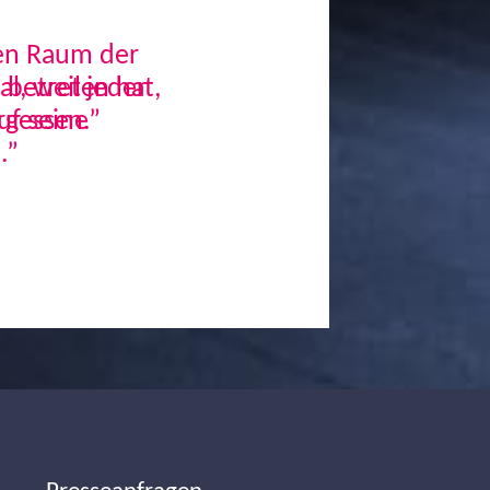
den Raum der
, weil jeder
uf seine
.”
Next