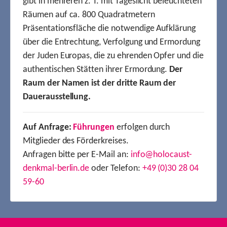
gibt in mehreren z. T. mit Tageslicht beleuchteten
Räumen auf ca. 800 Quadratmetern
Präsentationsfläche die notwendige Aufklärung
über die Entrechtung, Verfolgung und Ermordung
der Juden Europas, die zu ehrenden Opfer und die
authentischen Stätten ihrer Ermordung.
Der
Raum der Namen ist der dritte Raum der
Dauerausstellung.
Auf Anfrage:
Führungen
erfolgen durch
Mitglieder des Förderkreises.
Anfragen bitte per E-Mail an:
info@holocaust-
denkmal-berlin.de
oder Telefon:
+49 (0)30 28 04
59-60