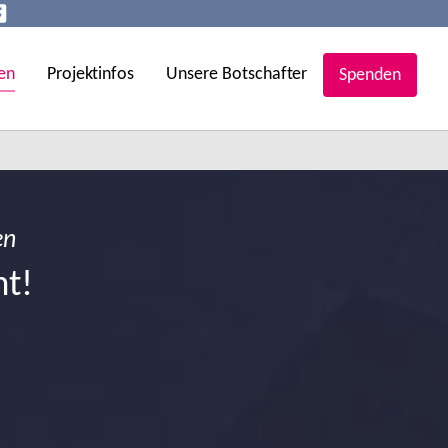
en
Projektinfos
Unsere Botschafter
Spenden
en
ht!