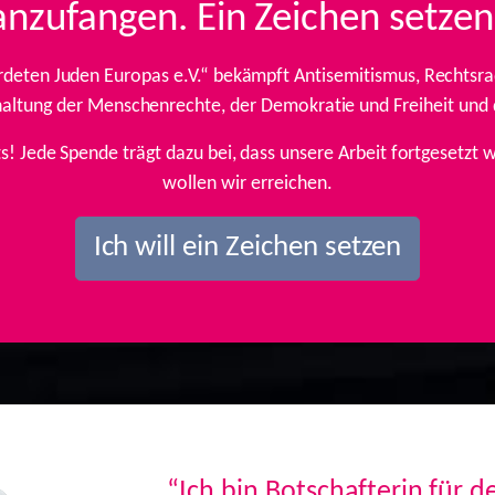
anzufangen. Ein Zeichen setzen
rdeten Juden Europas e.V.“ bekämpft Antisemitismus, Rechtsrad
inhaltung der Menschenrechte, der Demokratie und Freiheit und
ts! Jede Spende trägt dazu bei, dass unsere Arbeit fortgesetz
wollen wir erreichen.
Ich will ein Zeichen setzen
“Ich bin Botschafterin für 