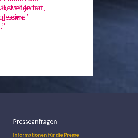
, weil jeder
uf seine
.”
Next
Presseanfragen
Informationen für die Presse