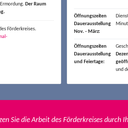
r Ermordung.
Der Raum
ng.
Öffnungszeiten
Dienst
Dauerausstellung
Minut
des Förderkreises.
Nov. - März:
mal-
Öffnungszeiten
Gesc
Dauerausstellung
Deze
und Feiertage:
geöff
und d
zen Sie die Arbeit des Förderkreises durch I