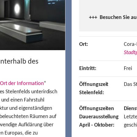
+++ Besuchen
Sie a
Ort:
Cora-
Stadtp
unterhalb des
Eintritt:
Frei
Ort der Information
“
Öffnungszeit
Das St
es Stelenfelds unterirdisch
Stelenfeld:
n und einen Fahrstuhl
ktur und eigenständigen
Öffnungszeiten
Diens
t beleuchteten Räumen auf
Dauerausstellung
Letzt
wendige Aufklärung über
April - Oktober:
gesch
n Europas, die zu