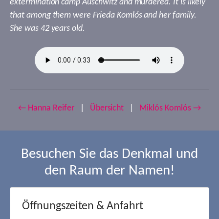
extermination camp Auschwitz and murdered. It is likely
that among them were Frieda Komlós and her family.
She was 42 years old.
← Hanna Reifer
|
Übersicht
|
Miklós Komlós →
Besuchen Sie das Denkmal und
den Raum der Namen!
Öffnungszeiten & Anfahrt