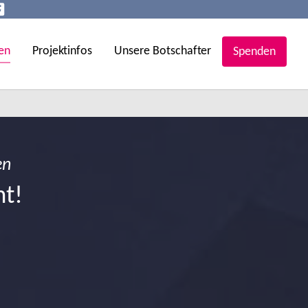
en
Projektinfos
Unsere Botschafter
Spenden
en
ht!