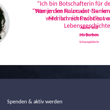
“Ich bin Botschafterin für 
Namen im Holocaust-Denkmal
Mensch ein Recht hat a
Lebensgeschichte
Iris Berben
Schauspielerin
Spenden & aktiv werden