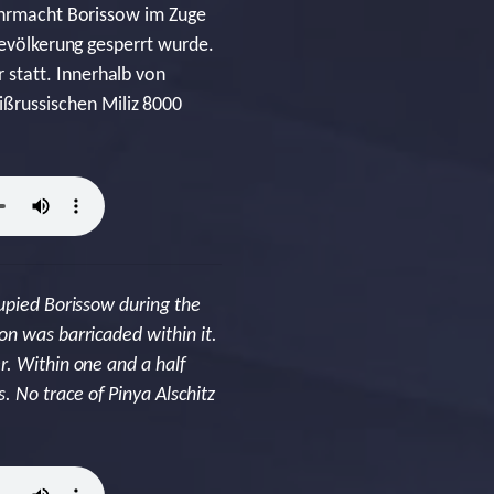
Wehrmacht Borissow im Zuge
Bevölkerung gesperrt wurde.
statt. Innerhalb von
ßrussischen Miliz 8000
cupied Borissow during the
on was barricaded within it.
r. Within one and a half
 No trace of Pinya Alschitz