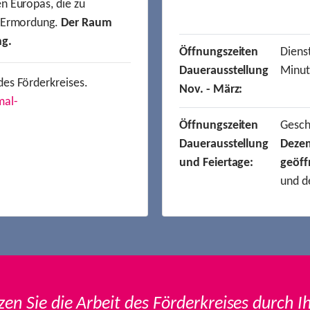
n Europas, die zu
r Ermordung.
Der Raum
ng.
Öffnungszeiten
Dienst
Dauerausstellung
Minut
des Förderkreises.
Nov. - März:
mal-
Öffnungszeiten
Gesc
Dauerausstellung
Deze
und Feiertage:
geöff
und d
zen Sie die Arbeit des Förderkreises durch I