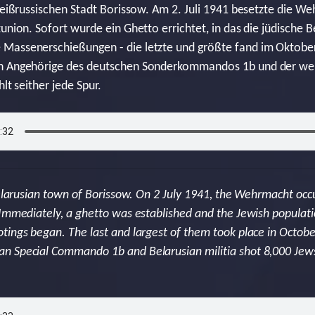
 weißrussischen Stadt Borissow. Am 2. Juli 1941 besetzte die 
tunion. Sofort wurde ein Ghetto errichtet, in das die jüdische 
Massenerschießungen - die letzte und größte fand im Oktober 
en Angehörige des deutschen Sonderkommandos 1b und der wei
lt seither jede Spur.
 Belarusian town of Borissow. On 2 July 1941, the Wehrmacht oc
 Immediately, a ghetto was established and the Jewish populati
tings began. The last and largest of them took place in Octobe
 Special Commando 1b and Belarusian militia shot 8,000 Jews.