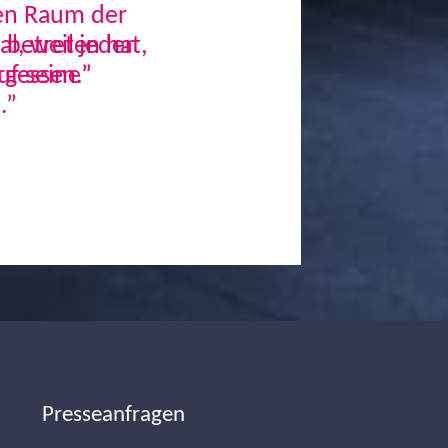
den Raum der
, weil jeder
uf seine
.”
Next
Presseanfragen