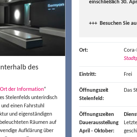
einschließlich 30. Ap
+++ Besuchen
Sie a
Ort:
Cora-
Stadtp
unterhalb des
Eintritt:
Frei
Ort der Information
“
Öffnungszeit
Das St
es Stelenfelds unterirdisch
Stelenfeld:
n und einen Fahrstuhl
ktur und eigenständigen
Öffnungszeiten
Diens
t beleuchteten Räumen auf
Dauerausstellung
Letzt
wendige Aufklärung über
April - Oktober:
gesch