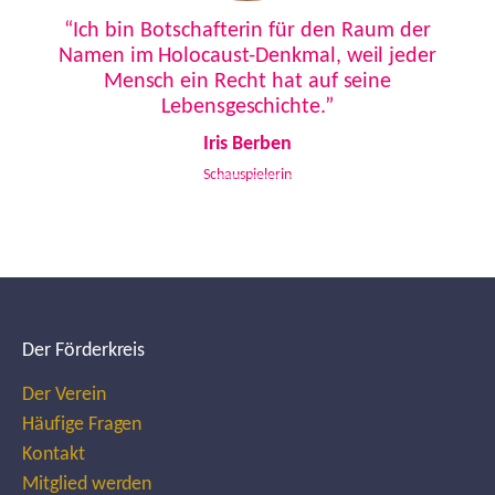
Previous
Next
“Ich bin Botschafterin für den Raum der
Namen im Holocaust-Denkmal, weil jeder
Mensch ein Recht hat auf seine
Lebensgeschichte.”
Iris Berben
Schauspielerin
Der Förderkreis
Der Verein
Häufige Fragen
Kontakt
Mitglied werden