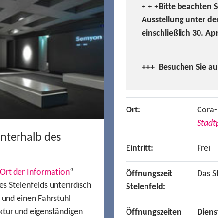
Bitte beachten 
+ + +
Ausstellung unter de
einschließlich 30. Ap
+++ Besuchen
Sie a
Ort:
Cora-
Stadtp
unterhalb des
Eintritt:
Frei
Ort der Information
“
Öffnungszeit
Das St
es Stelenfelds unterirdisch
Stelenfeld:
n und einen Fahrstuhl
ktur und eigenständigen
Öffnungszeiten
Diens