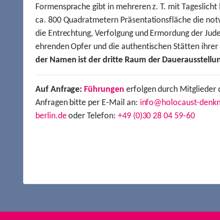
Formensprache gibt in mehreren z. T. mit Tageslich
ca. 800 Quadratmetern Präsentationsfläche die not
die Entrechtung, Verfolgung und Ermordung der Jude
ehrenden Opfer und die authentischen Stätten ihre
der Namen ist der dritte Raum der Dauerausstellu
Auf Anfrage:
Führungen
erfolgen durch Mitglieder 
Anfragen bitte per E-Mail an:
info@holocaust-denk
berlin.de
oder Telefon:
+49 (0)30 28 04 59-60