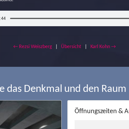
← Rezsi Weiszberg
|
Übersicht
|
Karl Kohn →
ie das Denkmal und den Raum
Öffnungszeiten & A