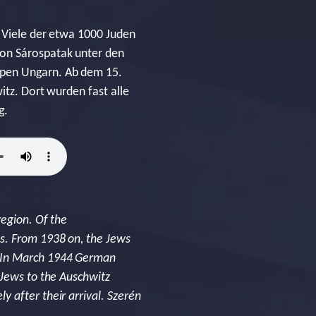
. Viele der etwa 1000 Juden
von Sárospatak unter den
ppen Ungarn. Ab dem 15.
itz. Dort wurden fast alle
g.
region. Of the
s. From 1938 on, the Jews
. In March 1944 German
 Jews to the Auschwitz
 after their arrival. Szerén