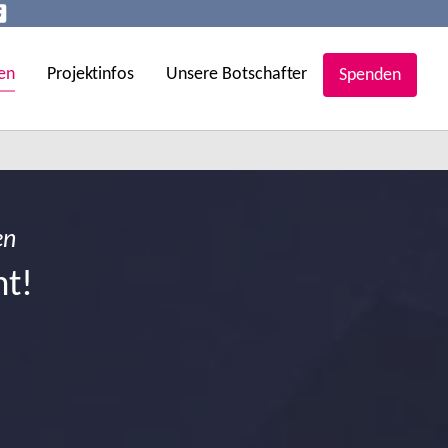
en
Projektinfos
Unsere Botschafter
Spenden
en
ht!