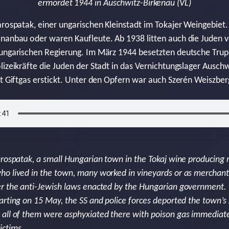
ermordet 1944 in Auschwitz-Birkenau (VL)
árospatak, einer ungarischen Kleinstadt im Tokajer Weingebiet
inanbau oder waren Kaufleute. Ab 1938 litten auch die Juden 
 ungarischen Regierung. Im März 1944 besetzten deutsche Tru
izeikräfte die Juden der Stadt in das Vernichtungslager Auschw
it Giftgas erstickt. Unter den Opfern war auch Szerén Weiszber
árospatak, a small Hungarian town in the Tokaj wine producing 
o lived in the town, many worked in vineyards or as merchant
er the anti-Jewish laws enacted by the Hungarian government
arting on 15 May, the SS and police forces deported the town’s
all of them were asphyxiated there with poison gas immediately
ictims.