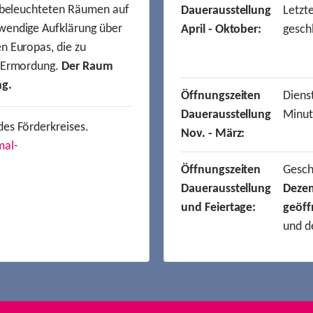
t beleuchteten Räumen auf
Dauerausstellung
Letzt
wendige Aufklärung über
April - Oktober:
gesch
n Europas, die zu
r Ermordung.
Der Raum
ng.
Öffnungszeiten
Dienst
Dauerausstellung
Minut
des Förderkreises.
Nov. - März:
mal-
Öffnungszeiten
Gesc
Dauerausstellung
Deze
und Feiertage:
geöff
und d