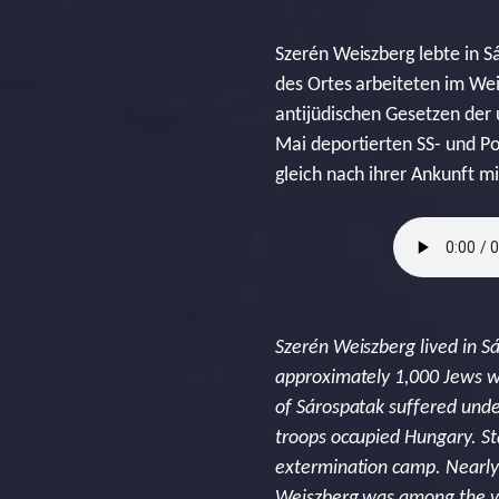
Szerén Weiszberg lebte in S
des Ortes arbeiteten im We
antijüdischen Gesetzen der
Mai deportierten SS- und Pol
gleich nach ihrer Ankunft m
Szerén Weiszberg lived in S
approximately 1,000 Jews wh
of Sárospatak suffered und
troops occupied Hungary. St
extermination camp. Nearly 
Weiszberg was among the v