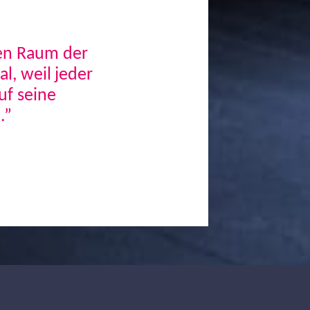
den Raum der
, weil jeder
uf seine
.”
Next