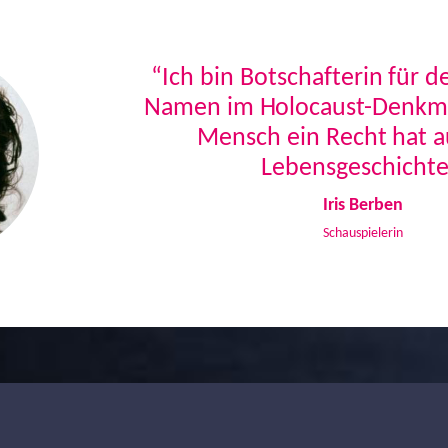
“Ich bin Botschafterin für 
Namen im Holocaust-Denkmal
Mensch ein Recht hat a
Lebensgeschichte
Iris Berben
Schauspielerin