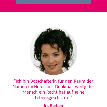
Previous
Next
“Ich bin Botschafterin für den Raum der
Namen im Holocaust-Denkmal, weil jeder
Mensch ein Recht hat auf seine
Lebensgeschichte.”
Iris Berben