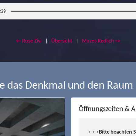
← Rose Zivi
|
Übersicht
|
Mozes Redlich →
ie das Denkmal und den Raum
Öffnungszeiten & A
Bitte beachten 
+ + +