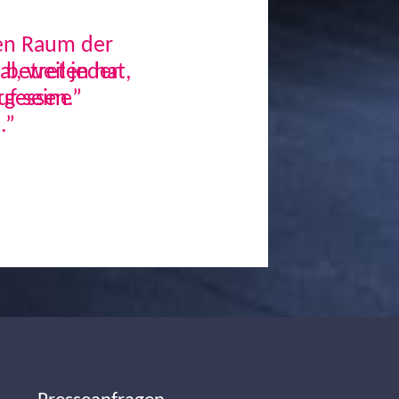
den Raum der
, weil jeder
uf seine
.”
Next