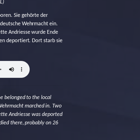
L)
oren. Sie gehörte der
e deutsche Wehrmacht ein.
ette Andriesse wurde Ende
n deportiert. Dort starb sie
e belonged to the local
Wehrmacht marched in. Two
ette Andriesse was deported
died there, probably on 26