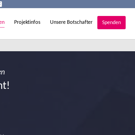
en
Projektinfos
Unsere Botschafter
Spenden
en
ht!