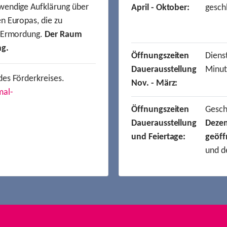
wendige Aufklärung über
April - Oktober:
gesch
n Europas, die zu
r Ermordung.
Der Raum
ng.
Öffnungszeiten
Dienst
Dauerausstellung
Minut
des Förderkreises.
Nov. - März:
mal-
Öffnungszeiten
Gesc
Dauerausstellung
Deze
und Feiertage:
geöff
und d