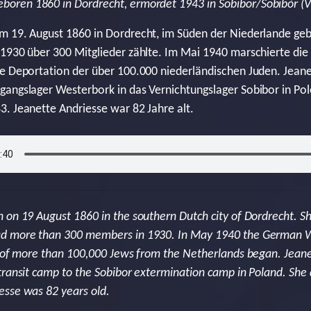
eboren 1860 in Dordrecht, ermordet 1943 in Sobibor/Sobibór (V
m 19. August 1860 in Dordrecht, im Süden der Niederlande geb
 1930 über 300 Mitglieder zählte. Im Mai 1940 marschierte di
ie Deportation der über 100.000 niederländischen Juden. Jean
angslager Westerbork in das Vernichtungslager Sobibor in Pole
. Jeanette Andriesse war 82 Jahre alt.
 on 19 August 1860 in the southern Dutch city of Dordrecht. Sh
ad more than 300 members in 1930. In May 1940 the German 
n of more than 100,000 Jews from the Netherlands began. Jean
transit camp to the Sobibor extermination camp in Poland. She 
esse was 82 years old.