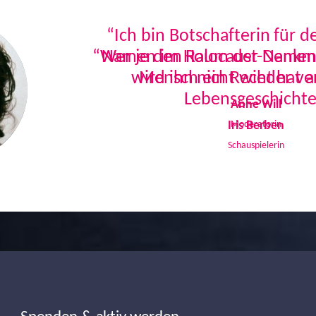
“Ich bin Botschafterin für 
Namen im Holocaust-Denkmal
Mensch ein Recht hat a
Lebensgeschichte
Iris Berben
Schauspielerin