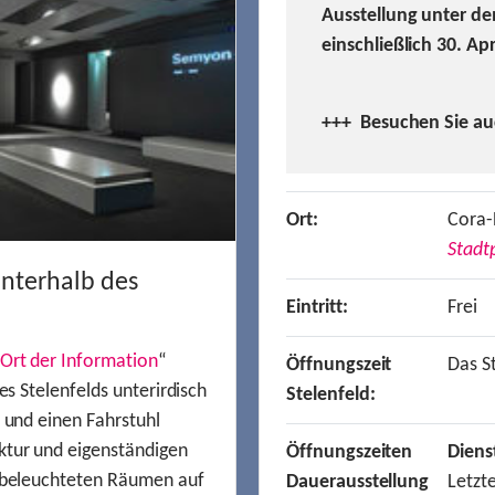
Ausstellung unter de
einschließlich 30. Ap
+++ Besuchen
Sie a
Ort:
Cora-
Stadtp
unterhalb des
Eintritt:
Frei
Ort der Information
“
Öffnungszeit
Das St
es Stelenfelds unterirdisch
Stelenfeld:
n und einen Fahrstuhl
ktur und eigenständigen
Öffnungszeiten
Diens
t beleuchteten Räumen auf
Dauerausstellung
Letzt