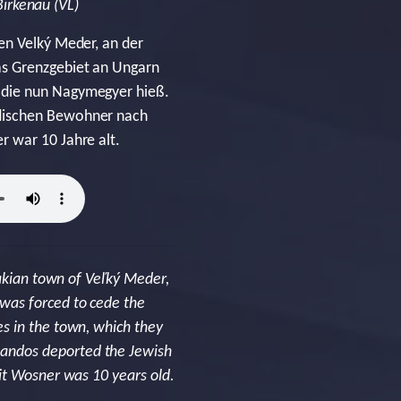
irkenau (VL)
en Velký Meder, an der
as Grenzgebiet an Ungarn
 die nun Nagymegyer hieß.
üdischen Bewohner nach
r war 10 Jahre alt.
vakian town of Veľký Meder,
was forced to cede the
s in the town, which they
andos deported the Jewish
it Wosner was 10 years old.