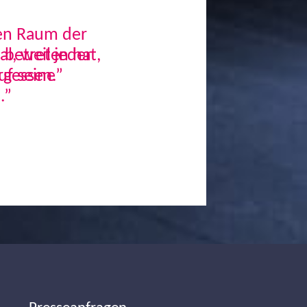
den Raum der
, weil jeder
uf seine
.”
Next