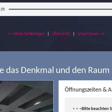
← Vilma Schlesinger
|
Übersicht
|
Izrael Baum →
ie das Denkmal und den Raum
Öffnungszeiten & A
Bitte beachten 
+ + +