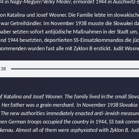
4 in Nagy-Megyer/Veľký Meder, ermordet 1944 in Auschwitz-B
on Katalina und Josef Wosner. Die Familie lebte im slowakisch
r war Getreihändler. Im November 1938 musste die Slowakei d
aber setzten sofort antijüdische Maßnahmen in der Stadt um,
and 1944 besetzten, deportierten SS-Einsatzkommandos die j
ommenden wurden fast alle mit Zyklon B erstickt. Judit Wosne
f Katalina and Josef Wosner. The family lived in the small Slo
 Her father was a grain merchant. In November 1938 Slovakia 
. The new authorities immediately enacted anti-Jewish measure
n German troops occupied the country in 1944, SS task comm
rkenau. Almost all of them were asphyxiated with Zyklon B. Jud