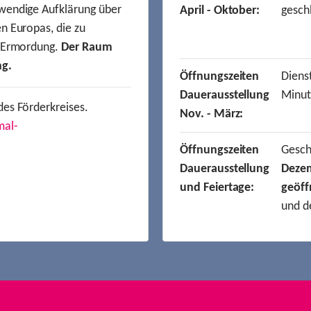
wendige Aufklärung über
April - Oktober:
gesch
n Europas, die zu
r Ermordung.
Der Raum
ng.
Öffnungszeiten
Dienst
Dauerausstellung
Minut
des Förderkreises.
Nov. - März:
mal-
Öffnungszeiten
Gesc
Dauerausstellung
Deze
und Feiertage:
geöff
und d