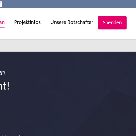
en
Projektinfos
Unsere Botschafter
Spenden
en
ht!