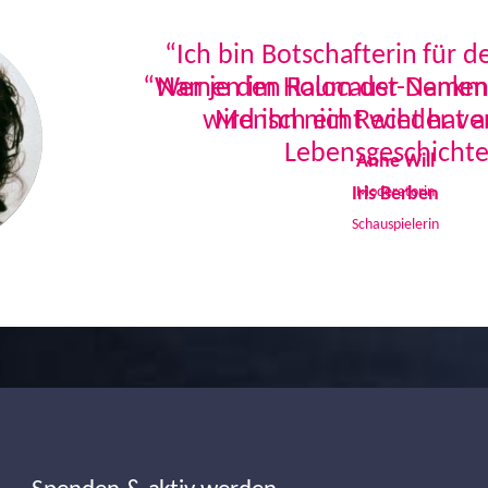
“Ich bin Botschafterin für 
Namen im Holocaust-Denkmal
Mensch ein Recht hat a
Lebensgeschichte
Iris Berben
Schauspielerin