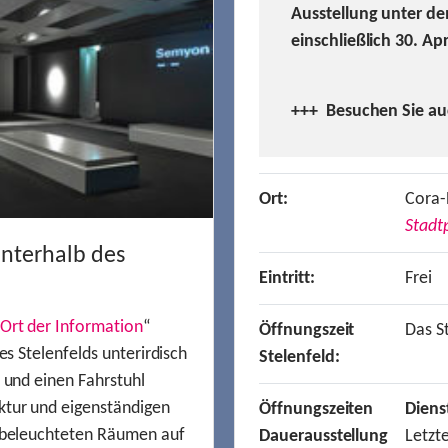
Ausstellung unter de
einschließlich 30. Ap
+++ Besuchen
Sie a
Ort:
Cora-
Stadtp
unterhalb des
Eintritt:
Frei
Ort der Information
“
Öffnungszeit
Das St
es Stelenfelds unterirdisch
Stelenfeld:
n und einen Fahrstuhl
ktur und eigenständigen
Öffnungszeiten
Diens
t beleuchteten Räumen auf
Dauerausstellung
Letzt