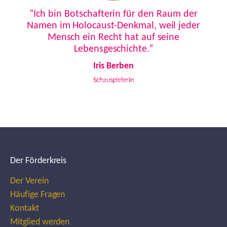
Previous
Next
“Ich bin Botschafterin für den Raum der
Namen im Holocaust-Denkmal, weil jeder
Mensch ein Recht hat auf seine
Lebensgeschichte.”
Iris Berben
Schauspielerin
Der Förderkreis
Der Verein
Häufige Fragen
Kontakt
Mitglied werden