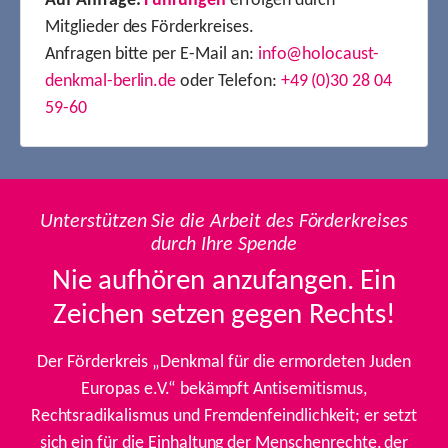
Auf Anfrage:
Führungen
erfolgen durch
Mitglieder des Förderkreises.
Anfragen bitte per E-Mail an:
info@holocaust-
denkmal-berlin.de
oder Telefon:
+49 (0)30 28 04
59-60
Unterstützen Sie die Arbeit des Förderkreises
durch Ihre Spende
Nie aufhören anzufangen. Ein
Zeichen setzen gegen Rechts!
Der Förderkreis „Denkmal für die ermordeten Juden
Europas e.V.“ bekämpft Antisemitismus,
Rechtsradikalismus und Fremdenfeindlichkeit; er setzt
sich ein für die Einhaltung der Menschenrechte, der