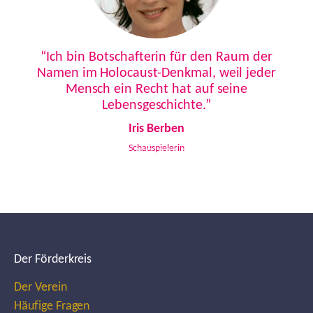
Previous
Next
“Ich bin Botschafterin für den Raum der
Namen im Holocaust-Denkmal, weil jeder
Mensch ein Recht hat auf seine
Lebensgeschichte.”
Iris Berben
Schauspielerin
Der Förderkreis
Der Verein
Häufige Fragen