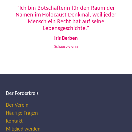
Previous
Next
“Ich bin Botschafterin für den Raum der
Namen im Holocaust-Denkmal, weil jeder
Mensch ein Recht hat auf seine
Lebensgeschichte.”
Iris Berben
Schauspielerin
Der Förderkreis
Der Verein
Häufige Fragen
Kontakt
Mitglied werden