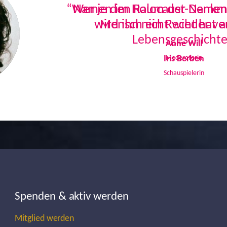
Namen im Holocaust-Denkmal
Mensch ein Recht hat a
Lebensgeschichte
Iris Berben
Schauspielerin
Spenden & aktiv werden
Mitglied werden