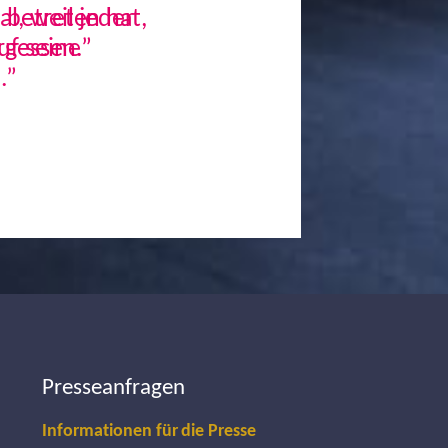
, weil jeder
uf seine
.”
Next
Presseanfragen
Informationen für die Presse