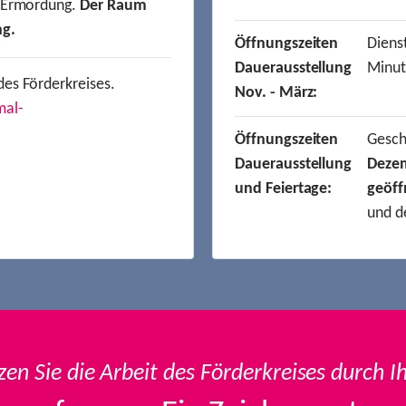
r Ermordung.
Der Raum
ng.
Öffnungszeiten
Dienst
Dauerausstellung
Minut
des Förderkreises.
Nov. - März:
mal-
Öffnungszeiten
Gesc
Dauerausstellung
Deze
und Feiertage:
geöff
und d
zen Sie die Arbeit des Förderkreises durch I