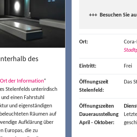
+++ Besuchen
Sie a
Ort:
Cora-
Stadtp
unterhalb des
Eintritt:
Frei
Ort der Information
“
Öffnungszeit
Das St
es Stelenfelds unterirdisch
Stelenfeld:
n und einen Fahrstuhl
ktur und eigenständigen
Öffnungszeiten
Diens
t beleuchteten Räumen auf
Dauerausstellung
Letzt
wendige Aufklärung über
April - Oktober:
gesch
n Europas, die zu