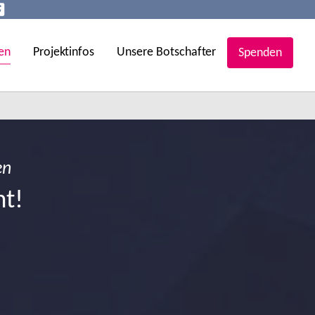
en
Projektinfos
Unsere Botschafter
Spenden
en
ht!