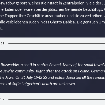
zwadów geboren, einer Kleinstadt in Zentralpolen. Viele der J
merladen oder waren bei der jüdischen Gemeinde beschäftigt. 
e Truppen ihre Geschäfte auszurauben und sie zu vertreiben. 
 alle verbliebenen Juden in das Ghetto Dębica. Die genauen U
t.
 Rozwadów, a shetl in central Poland. Many of the small town’
he Jewish community. Right after the attack on Poland, German
the Jews. On 21 July 1942 SS and police deported all the remai
nces of Sofia Lofgerben’s death are unknown.