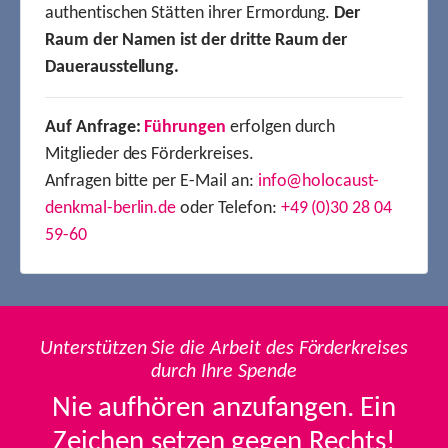
authentischen Stätten ihrer Ermordung.
Der
Raum der Namen ist der dritte Raum der
Dauerausstellung.
Auf Anfrage:
Führungen
erfolgen durch
Mitglieder des Förderkreises.
Anfragen bitte per E-Mail an:
info@holocaust-
denkmal-berlin.de
oder Telefon:
+49 (0)30 28 04
59-60
Unterstützen Sie die Arbeit des Förderkreises
durch Ihre Spende
Nie aufhören anzufangen. Ein
Zeichen setzen gegen Rechts!