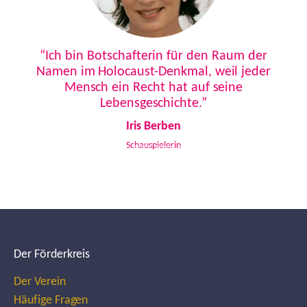
Previous
Next
“Ich bin Botschafterin für den Raum der
Namen im Holocaust-Denkmal, weil jeder
Mensch ein Recht hat auf seine
Lebensgeschichte.”
Iris Berben
Schauspielerin
Der Förderkreis
Der Verein
Häufige Fragen