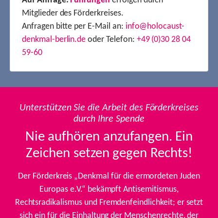
Auf Anfrage:
Führungen
erfolgen durch
Mitglieder des Förderkreises.
Anfragen bitte per E-Mail an:
info@holocaust-
denkmal-berlin.de
oder Telefon:
+49 (0)30 28 04
59-60
Unterstützen Sie die Arbeit des Förderkreises
durch Ihre Spende
Nie aufhören anzufangen. Ein
Zeichen setzen gegen Rechts!
Der Förderkreis „Denkmal für die ermordeten Juden
Europas e.V.“ bekämpft Antisemitismus,
Rechtsradikalismus und Fremdenfeindlichkeit; er setzt
sich ein für die Einhaltung der Menschenrechte, der