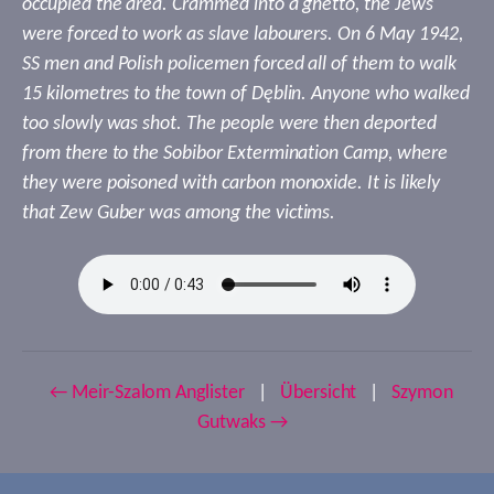
occupied the area. Crammed into a ghetto, the Jews
were forced to work as slave labourers. On 6 May 1942,
SS men and Polish policemen forced all of them to walk
15 kilometres to the town of Dęblin. Anyone who walked
too slowly was shot. The people were then deported
from there to the Sobibor Extermination Camp, where
they were poisoned with carbon monoxide. It is likely
that Zew Guber was among the victims.
← Meir-Szalom Anglister
|
Übersicht
|
Szymon
Gutwaks →