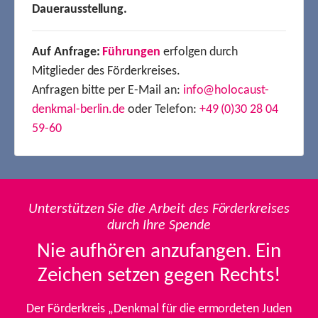
Dauerausstellung.
Auf Anfrage:
Führungen
erfolgen durch
Mitglieder des Förderkreises.
Anfragen bitte per E-Mail an:
info@holocaust-
denkmal-berlin.de
oder Telefon:
+49 (0)30 28 04
59-60
Unterstützen Sie die Arbeit des Förderkreises
durch Ihre Spende
Nie aufhören anzufangen. Ein
Zeichen setzen gegen Rechts!
Der Förderkreis „Denkmal für die ermordeten Juden