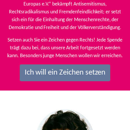
Europas e.V.“ bekämpft Antisemitismus,
Rechtsradikalismus und Fremdenfeindlichkeit; er setzt
sich ein für die Einhaltung der Menschenrechte, der
Demokratie und Freiheit und der Völkerverständigung.
Setzen auch Sie ein Zeichen gegen Rechts! Jede Spende
trägt dazu bei, dass unsere Arbeit fortgesetzt werden
kann. Besonders junge Menschen wollen wir erreichen.
Ich will ein Zeichen setzen