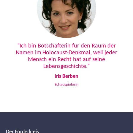
Previous
Next
“Ich bin Botschafterin für den Raum der
Namen im Holocaust-Denkmal, weil jeder
Mensch ein Recht hat auf seine
Lebensgeschichte.”
Iris Berben
Schauspielerin
Der Förderkreis