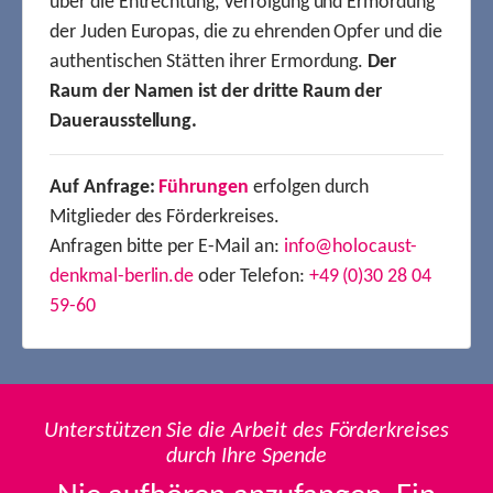
über die Entrechtung, Verfolgung und Ermordung
der Juden Europas, die zu ehrenden Opfer und die
authentischen Stätten ihrer Ermordung.
Der
Raum der Namen ist der dritte Raum der
Dauerausstellung.
Auf Anfrage:
Führungen
erfolgen durch
Mitglieder des Förderkreises.
Anfragen bitte per E-Mail an:
info@holocaust-
denkmal-berlin.de
oder Telefon:
+49 (0)30 28 04
59-60
Unterstützen Sie die Arbeit des Förderkreises
durch Ihre Spende