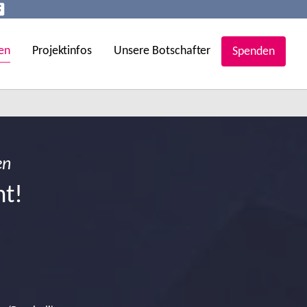
en
Projektinfos
Unsere Botschafter
Spenden
en
ht!