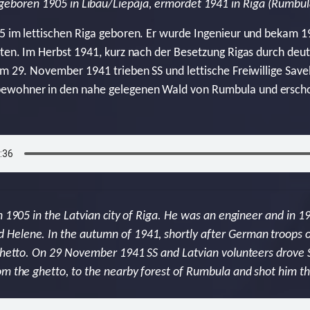
 geboren 1905 in Libau/Liepāja, ermordet 1941 in Riga (Rumbu
5 im lettischen Riga geboren. Er wurde Ingenieur und bekam 19
nten. Im Herbst 1941, kurz nach der Besetzung Rigas durch deu
Am 29. November 1941 trieben SS und lettische Freiwillige Sav
ewohner in den nahe gelegenen Wald von Rumbula und erschos
n 1905 in the Latvian city of Riga. He was an engineer and in 1
Helene. In the autumn of 1941, shortly after German troops o
 ghetto. On 29 November 1941 SS and Latvian volunteers drove S
om the ghetto, to the nearby forest of Rumbula and shot him th