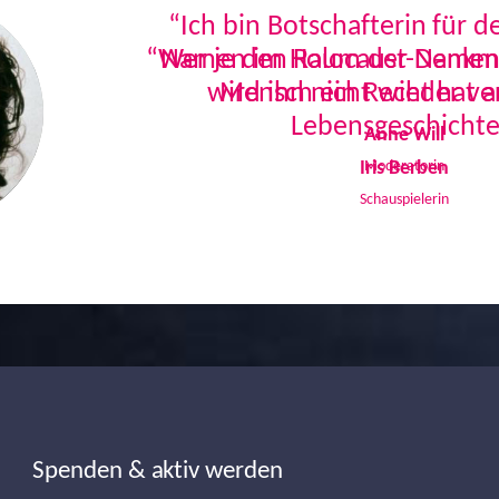
“Ich bin Botschafterin für 
Namen im Holocaust-Denkmal
Mensch ein Recht hat a
Lebensgeschichte
Iris Berben
Schauspielerin
Spenden & aktiv werden