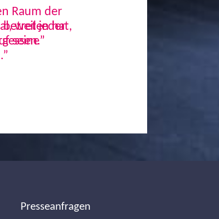
den Raum der
, weil jeder
uf seine
.”
Next
Presseanfragen