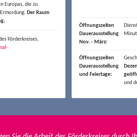
n Europas, die zu
r Ermordung.
Der Raum
ng.
Öffnungszeiten
Dienst
Dauerausstellung
Minut
des Förderkreises.
Nov. - März:
mal-
Öffnungszeiten
Gesc
Dauerausstellung
Deze
und Feiertage:
geöff
und d
zen Sie die Arbeit des Förderkreises durch I