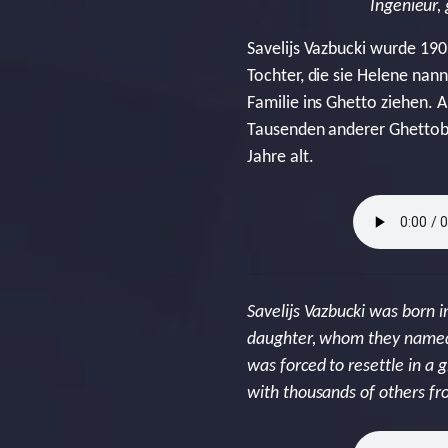
Ingenieur,
Savelijs Vazbucki wurde 190
Tochter, die sie Helene nan
Familie ins Ghetto ziehen. 
Tausenden anderer Ghettob
Jahre alt.
Savelijs Vazbucki was born i
daughter, whom they named 
was forced to resettle in a
with thousands of others fr