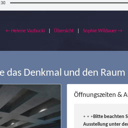
← Helene Vazbucki
|
Übersicht
|
Sophie Wildauer →
ie das Denkmal und den Raum
Öffnungszeiten & A
Bitte beachten 
+ + +
Ausstellung unter de