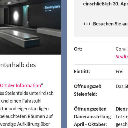
einschließlich 30. Ap
+++ Besuchen
Sie a
Ort:
Cora-
Stadtp
unterhalb des
Eintritt:
Frei
Ort der Information
“
Öffnungszeit
Das St
es Stelenfelds unterirdisch
Stelenfeld:
n und einen Fahrstuhl
ktur und eigenständigen
Öffnungszeiten
Diens
t beleuchteten Räumen auf
Dauerausstellung
Letzt
wendige Aufklärung über
April - Oktober:
gesch