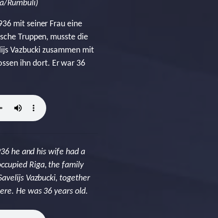
la/Rumbuli)
36 mit seiner Frau eine
tsche Truppen, musste die
elijs Vazbucki zusammen mit
sen ihn dort. Er war 36
936 he and his wife had a
ccupied Riga, the family
avelijs Vazbucki, together
ere. He was 36 years old.