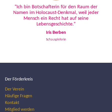
Previous
Next
“Ich bin Botschafterin für den Raum der
Namen im Holocaust-Denkmal, weil jeder
Mensch ein Recht hat auf seine
Lebensgeschichte.”
Iris Berben
Schauspielerin
Der Förderkreis
Der Verein
Häufige Fragen
Kontakt
Mitglied werden