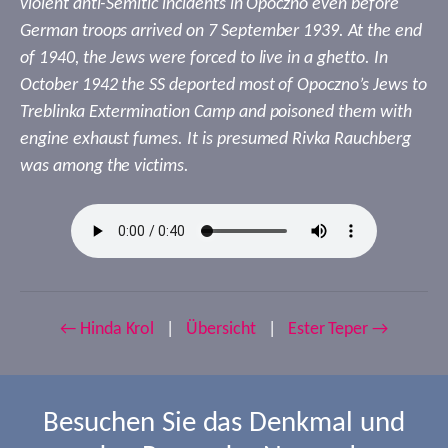
violent anti-Semitic incidents in Opoczno even before
German troops arrived on 7 September 1939. At the end
of 1940, the Jews were forced to live in a ghetto. In
October 1942 the SS deported most of Opoczno’s Jews to
Treblinka Extermination Camp and poisoned them with
engine exhaust fumes. It is presumed Rivka Rauchberg
was among the victims.
← Hinda Krol
|
Übersicht
|
Ester Teper →
Besuchen Sie das Denkmal und