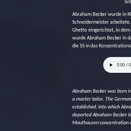
Sch
Abraham Becker wurde in Kli
Schneidermeister arbeitete
Ghetto eingerichtet, in de
wurde Abraham Becker in da
die SS in das Konzentration
Abraham Becker was born in 
a master tailor. The Germa
established, into which Abr
deported Abraham Becker to
Mauthausen concentration c