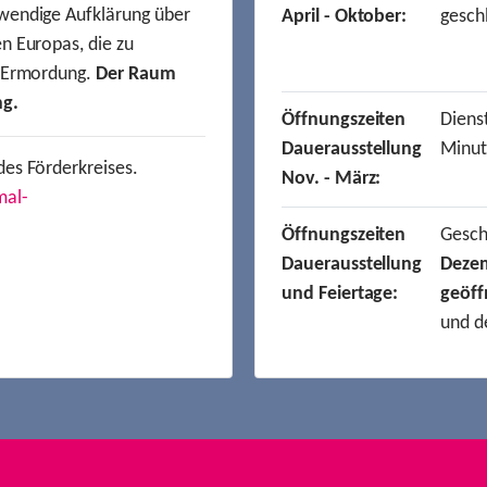
wendige Aufklärung über
April - Oktober:
gesch
n Europas, die zu
r Ermordung.
Der Raum
ng.
Öffnungszeiten
Dienst
Dauerausstellung
Minut
des Förderkreises.
Nov. - März:
mal-
Öffnungszeiten
Gesc
Dauerausstellung
Deze
und Feiertage:
geöff
und d