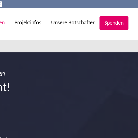
en
Projektinfos
Unsere Botschafter
Spenden
en
ht!