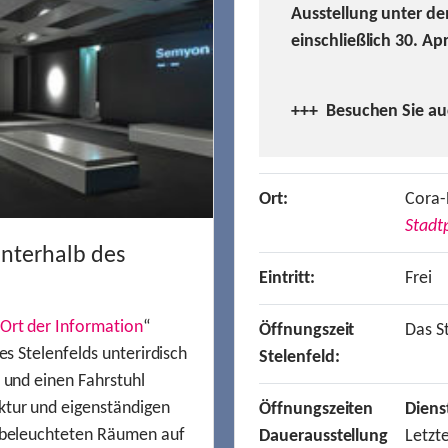
Ausstellung unter de
einschließlich 30. Ap
+++ Besuchen
Sie a
Ort:
Cora-
Stadtp
unterhalb des
Eintritt:
Frei
Ort der Information
“
Öffnungszeit
Das St
es Stelenfelds unterirdisch
Stelenfeld:
n und einen Fahrstuhl
ktur und eigenständigen
Öffnungszeiten
Diens
t beleuchteten Räumen auf
Dauerausstellung
Letzt