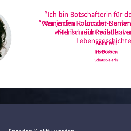
“Ich bin Botschafterin für 
Namen im Holocaust-Denkmal
Mensch ein Recht hat a
Lebensgeschichte
Iris Berben
Schauspielerin