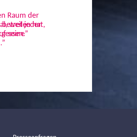
den Raum der
, weil jeder
uf seine
.”
Next