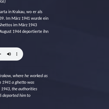
lce)
rta in Krakau, wo er als
939. Im März 1941 wurde ein
Ghettos im März 1943
August 1944 deportierte ihn
 Krakow, where he worked as
h 1941 a ghetto was
 1943, the authorities
S deported him to