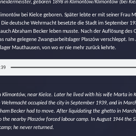
neidermeister, geboren 1898 in Klimontow/Klimontów (bei Kie
montów bei Kielce geboren. Später lebte er mit seiner Frau Ma
. Die deutsche Wehrmacht besetzte die Stadt im September 1
m auch Abraham Becker leben musste. Nach der Auflösung des 
s nahe gelegene Zwangsarbeitslager Płaszów verschleppt. Im 
slager Mauthausen, von wo er nie mehr zurück kehrte.
Klimontów, near Kielce. Later he lived with his wife Marta in
n Wehrmacht occupied the city in September 1939, and in Marc
aham Becker had to move. After liquidating the ghetto in March
 the nearby Płaszów forced labour camp. In August 1944 the S
amp; he never returned.