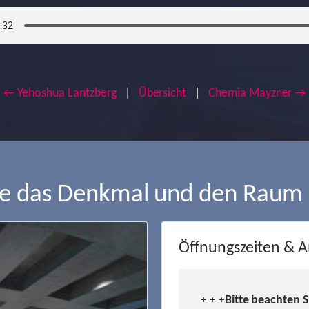
← Yehoshua Lantzberg
|
Übersicht
|
Chemia Mayzner →
ie das Denkmal und den Raum
Öffnungszeiten & A
Bitte beachten 
+ + +