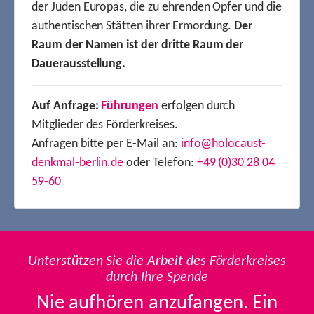
der Juden Europas, die zu ehrenden Opfer und die
authentischen Stätten ihrer Ermordung.
Der
Raum der Namen ist der dritte Raum der
Dauerausstellung.
Auf Anfrage:
Führungen
erfolgen durch
Mitglieder des Förderkreises.
Anfragen bitte per E-Mail an:
info@holocaust-
denkmal-berlin.de
oder Telefon:
+49 (0)30 28 04
59-60
Unterstützen Sie die Arbeit des Förderkreises
durch Ihre Spende
Nie aufhören anzufangen. Ein