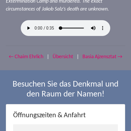
Extermination Camp and murdered. The exact
circumstances of Jakob Salz’s death are unknown.
← Chaim Ehrlich
|
Übersicht
|
Basia Ajzensztat →
Besuchen Sie das Denkmal und
den Raum der Namen!
Öffnungszeiten & Anfahrt