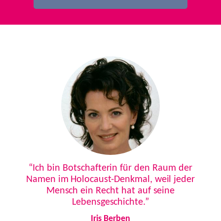
Previous
Next
“Ich bin Botschafterin für den Raum der
Namen im Holocaust-Denkmal, weil jeder
Mensch ein Recht hat auf seine
Lebensgeschichte.”
Iris Berben