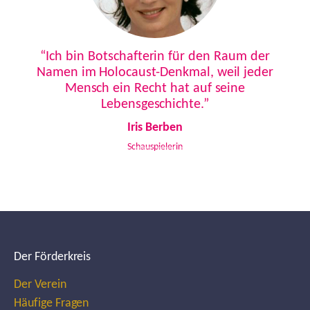
Previous
Next
“Ich bin Botschafterin für den Raum der
Namen im Holocaust-Denkmal, weil jeder
Mensch ein Recht hat auf seine
Lebensgeschichte.”
Iris Berben
Schauspielerin
Der Förderkreis
Der Verein
Häufige Fragen