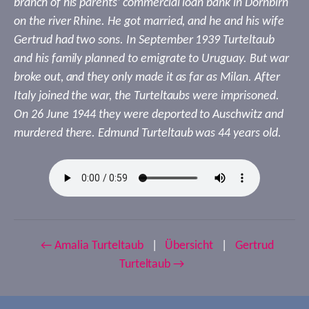
branch of his parents’ commercial loan bank in Dornbirn
on the river Rhine. He got married, and he and his wife
Gertrud had two sons. In September 1939 Turteltaub
and his family planned to emigrate to Uruguay. But war
broke out, and they only made it as far as Milan. After
Italy joined the war, the Turteltaubs were imprisoned.
On 26 June 1944 they were deported to Auschwitz and
murdered there. Edmund Turteltaub was 44 years old.
← Amalia Turteltaub
|
Übersicht
|
Gertrud
Turteltaub →