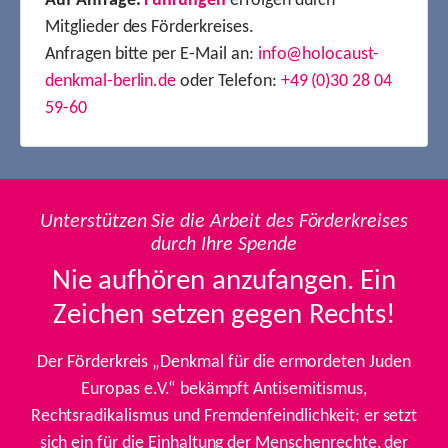
Auf Anfrage:
Führungen
erfolgen durch
Mitglieder des Förderkreises.
Anfragen bitte per E-Mail an:
info@holocaust-
denkmal-berlin.de
oder Telefon:
+49 (0)30 28 04
59-60
Unterstützen Sie die Arbeit des Förderkreises
durch Ihre Spende
Nie aufhören anzufangen. Ein
Zeichen setzen gegen Rechts!
Der Förderkreis „Denkmal für die ermordeten Juden
Europas e.V.“ bekämpft Antisemitismus,
Rechtsradikalismus und Fremdenfeindlichkeit; er setzt
sich ein für die Einhaltung der Menschenrechte, der