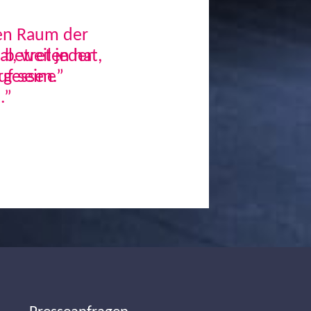
den Raum der
, weil jeder
uf seine
.”
Next