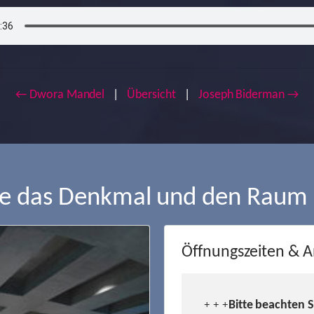
← Dwora Mandel
|
Übersicht
|
Joseph Biderman →
ie das Denkmal und den Raum
Öffnungszeiten & A
Bitte beachten 
+ + +