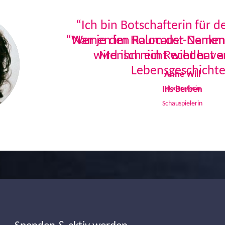
“Ich bin Botschafterin für 
Namen im Holocaust-Denkmal
Mensch ein Recht hat a
Lebensgeschichte
Iris Berben
Schauspielerin