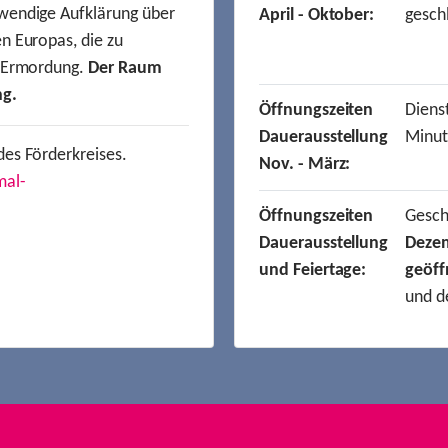
wendige Aufklärung über
April - Oktober:
gesch
n Europas, die zu
r Ermordung.
Der Raum
ng.
Öffnungszeiten
Dienst
Dauerausstellung
Minut
des Förderkreises.
Nov. - März:
mal-
Öffnungszeiten
Gesc
Dauerausstellung
Deze
und Feiertage:
geöff
und d