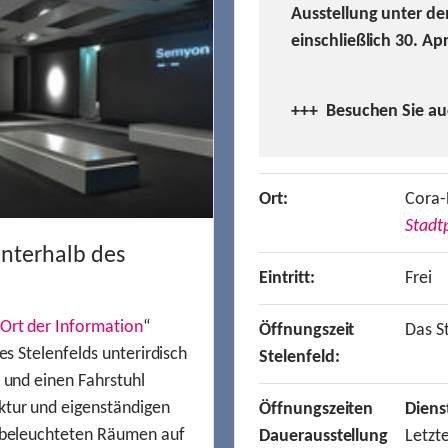
Ausstellung unter de
einschließlich 30. Ap
+++ Besuchen
Sie a
Ort:
Cora-
Stadtp
unterhalb des
Eintritt:
Frei
Ort der Information
“
Öffnungszeit
Das St
es Stelenfelds unterirdisch
Stelenfeld:
n und einen Fahrstuhl
ktur und eigenständigen
Öffnungszeiten
Diens
t beleuchteten Räumen auf
Dauerausstellung
Letzt