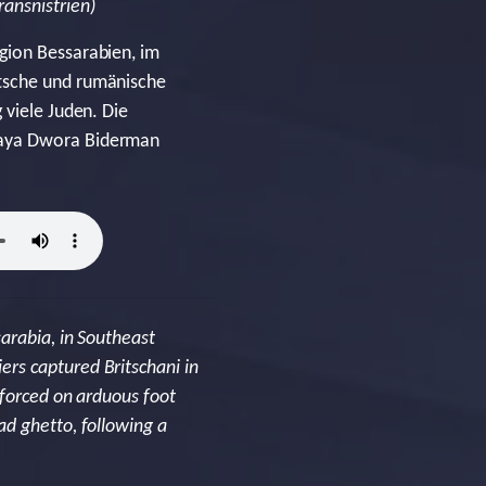
ransnistrien)
gion Bessarabien, im
utsche und rumänische
 viele Juden. Die
Chaya Dwora Biderman
arabia, in Southeast
rs captured Britschani in
 forced on arduous foot
ad ghetto, following a