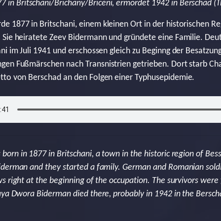
 in Britschani/Brichany/Briceni, ermordet 1942 in Berschad (T
1877 in Britschani, einem kleinen Ort in der historischen Re
 Sie heiratete Zeev Bidermann und gründete eine Familie. De
ni im Juli 1941 und erschossen gleich zu Beginng der Besatzung
gen Fußmärschen nach Transnistrien getrieben. Dort starb 
tto von Berschad an den Folgen einer Typhusepidemie.
rn in 1877 in Britschani, a town in the historic region of Bess
derman and they started a family. German and Romanian soldie
s right at the beginning of the occupation. The survivors were
aya Dwora Biderman died there, probably in 1942 in the Bersch