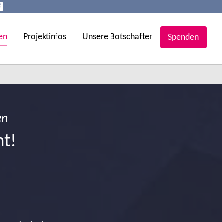
en
Projektinfos
Unsere Botschafter
Spenden
en
ht!