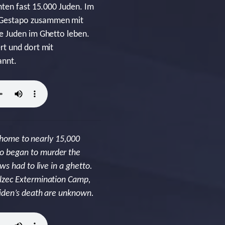
nten fast 15.000 Juden. Im
e Gestapo zusammen mit
e Juden im Ghetto leben.
rt und dort mit
annt.
s home to nearly 15,000
o began to murder the
s had to live in a ghetto.
lzec Extermination Camp,
eiden’s death are unknown.