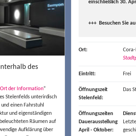
einschließlich 30. Ap
+++ Besuchen
Sie a
Ort:
Cora-
Stadtp
unterhalb des
Eintritt:
Frei
Ort der Information
“
Öffnungszeit
Das St
es Stelenfelds unterirdisch
Stelenfeld:
n und einen Fahrstuhl
ktur und eigenständigen
Öffnungszeiten
Diens
t beleuchteten Räumen auf
Dauerausstellung
Letzt
wendige Aufklärung über
April - Oktober:
gesch