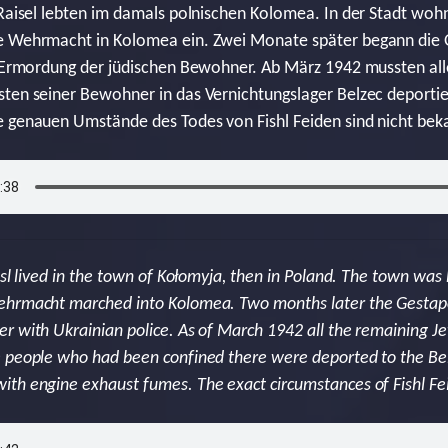
 Raisel lebten im damals polnischen Kolomea. In der Stadt woh
ie Wehrmacht in Kolomea ein. Zwei Monate später begann di
er Ermordung der jüdischen Bewohner. Ab März 1942 mussten all
ten seiner Bewohner in das Vernichtungslager Belzec deportie
e genauen Umstände des Todes von Fishl Feiden sind nicht bek
isl lived in the town of Kołomyja, then in Poland. The town wa
ehrmacht marched into Kolomea. Two months later the Gestap
 with Ukrainian police. As of March 1942 all the remaining Jew
e people who had been confined there were deported to the Be
ith engine exhaust fumes. The exact circumstances of Fishl F