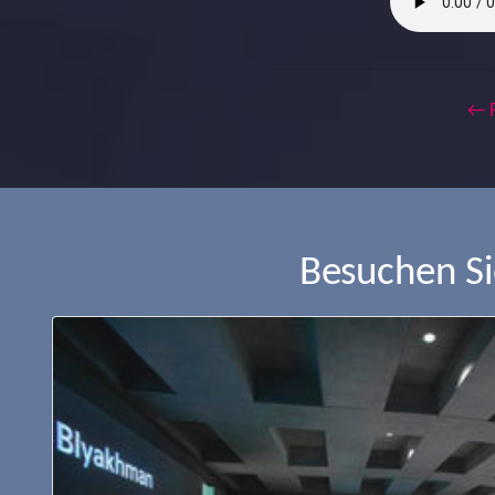
← 
Besuchen S