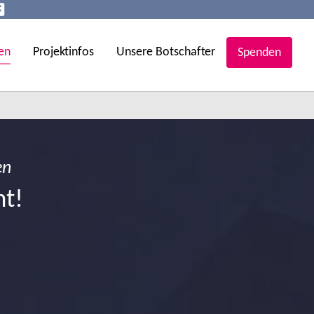
en
Projektinfos
Unsere Botschafter
Spenden
en
ht!