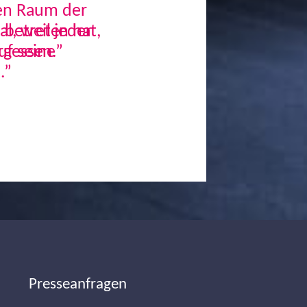
den Raum der
, weil jeder
uf seine
.”
Next
Presseanfragen