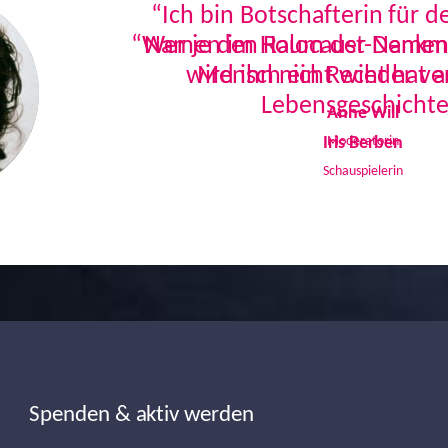
“Ich bin Botschafterin für 
Namen im Holocaust-Denkmal
Mensch ein Recht hat a
Lebensgeschichte
Iris Berben
Schauspielerin
Spenden & aktiv werden