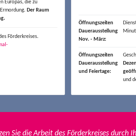
n Europas, die zu
r Ermordung.
Der Raum
ng.
Öffnungszeiten
Dienst
Dauerausstellung
Minut
des Förderkreises.
Nov. - März:
mal-
Öffnungszeiten
Gesc
Dauerausstellung
Deze
und Feiertage:
geöff
und d
zen Sie die Arbeit des Förderkreises durch I