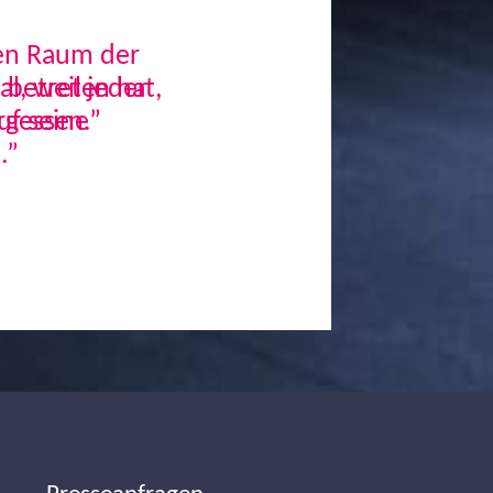
den Raum der
, weil jeder
uf seine
.”
Next