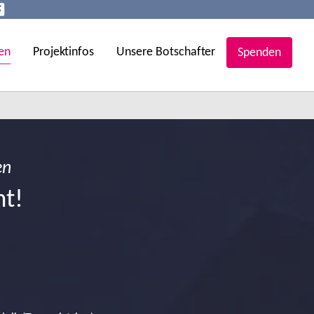
en
Projektinfos
Unsere Botschafter
Spenden
en
ht!