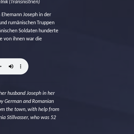
nik (Transnistrien)
em Ehemann Joseph in der
 und rumänischen Truppen
änischen Soldaten hunderte
e von ihnen war die
 her husband Joseph in her
d by German and Romanian
om the town, with help from
ia Stillvasser, who was 52