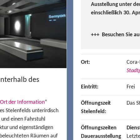
Ausstellung unter de
einschließlich 30. Ap
+++ Besuchen
Sie a
Ort:
Cora-
Stadtp
unterhalb des
Eintritt:
Frei
Ort der Information
“
Öffnungszeit
Das St
es Stelenfelds unterirdisch
Stelenfeld:
n und einen Fahrstuhl
ktur und eigenständigen
Öffnungszeiten
Diens
t beleuchteten Räumen auf
Dauerausstellung
Letzt