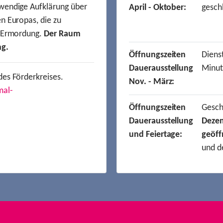
wendige Aufklärung über
April - Oktober:
gesch
n Europas, die zu
r Ermordung.
Der Raum
ng.
Öffnungszeiten
Dienst
Dauerausstellung
Minut
des Förderkreises.
Nov. - März:
mal-
Öffnungszeiten
Gesc
Dauerausstellung
Deze
und Feiertage:
geöff
und d