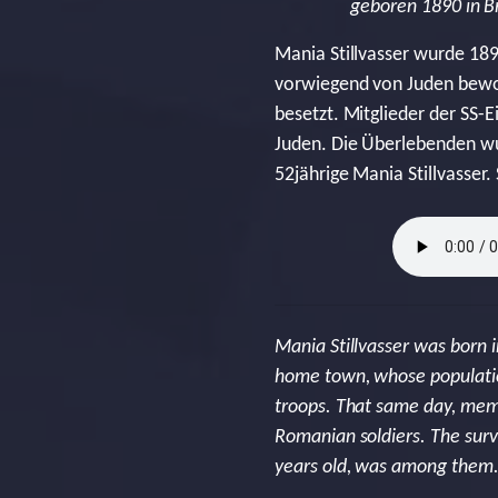
geboren 1890 in Br
Mania Stillvasser wurde 189
vorwiegend von Juden bewoh
besetzt. Mitglieder der SS
Juden. Die Überlebenden wu
52jährige Mania Stillvasser.
Mania Stillvasser was born i
home town, whose populatio
troops. That same day, memb
Romanian soldiers. The surv
years old, was among them. 