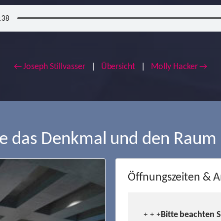
← Joseph Stillvasser
|
Übersicht
|
Molly Hacker →
ie das Denkmal und den Raum
Öffnungszeiten & A
Bitte beachten 
+ + +