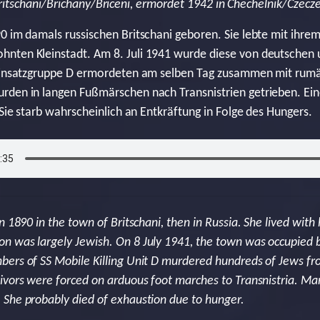
itschani/Brichany/Briceni, ermordet 1942 in Chechelnik/Czeczel
0 im damals russischen Britschani geboren. Sie lebte mit ihr
nten Kleinstadt. Am 8. Juli 1941 wurde diese von deutschen
-Einsatzgruppe D ermordeten am selben Tag zusammen mit rum
rden in langen Fußmärschen nach Transnistrien getrieben. Ein
 Sie starb wahrscheinlich an Entkräftung in Folge des Hungers.
n 1890 in the town of Britschani, then in Russia. She lived with
n was largely Jewish. On 8 July 1941, the town was occupie
ers of SS Mobile Killing Unit D murdered hundreds of Jews fr
ivors were forced on arduous foot marches to Transnistria. Man
She probably died of exhaustion due to hunger.