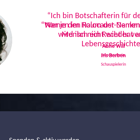
“Ich bin Botschafterin für 
Namen im Holocaust-Denkmal
Mensch ein Recht hat a
Lebensgeschichte
Iris Berben
Schauspielerin