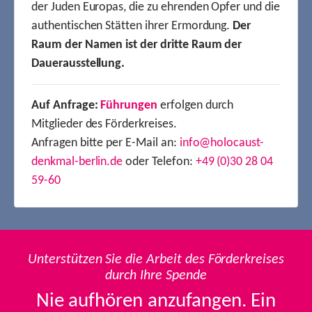
der Juden Europas, die zu ehrenden Opfer und die
authentischen Stätten ihrer Ermordung.
Der
Raum der Namen ist der dritte Raum der
Dauerausstellung.
Auf Anfrage:
Führungen
erfolgen durch
Mitglieder des Förderkreises.
Anfragen bitte per E-Mail an:
info@holocaust-
denkmal-berlin.de
oder Telefon:
+49 (0)30 28 04
59-60
Unterstützen Sie die Arbeit des Förderkreises
durch Ihre Spende
Nie aufhören anzufangen. Ein