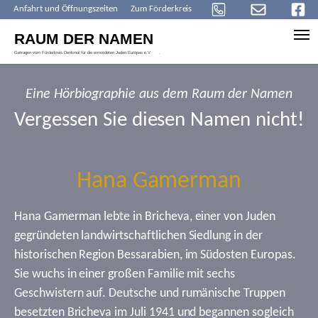
Anfahrt und Öffnungszeiten
Zum Förderkreis
Skip to main content
Eine Hörbiographie aus dem Raum der Namen
Vergessen Sie diesen Namen nicht!
Hana Gamerman
Hana Gamerman lebte in Bricheva, einer von Juden
gegründeten landwirtschaftlichen Siedlung in der
historischen Region Bessarabien, im Südosten Europas.
Sie wuchs in einer großen Familie mit sechs
Geschwistern auf. Deutsche und rumänische Truppen
besetzten Bricheva im Juli 1941 und begannen sogleich