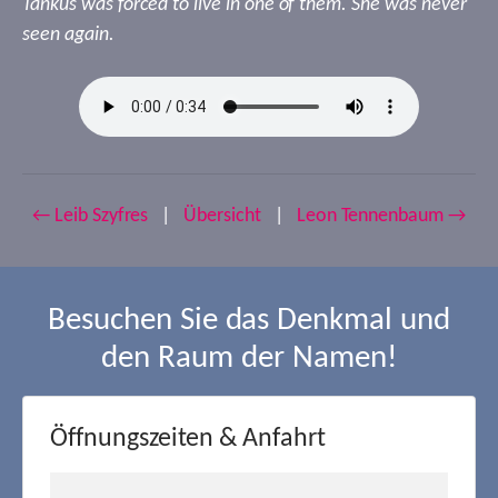
Tankus was forced to live in one of them. She was never
seen again.
← Leib Szyfres
|
Übersicht
|
Leon Tennenbaum →
Besuchen Sie das Denkmal und
den Raum der Namen!
Öffnungszeiten & Anfahrt