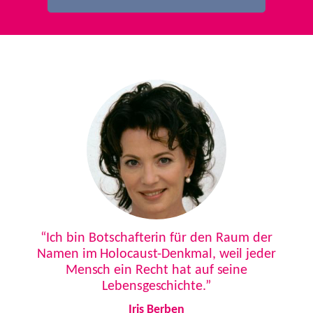
Previous
Next
“Ich bin Botschafterin für den Raum der
Namen im Holocaust-Denkmal, weil jeder
Mensch ein Recht hat auf seine
Lebensgeschichte.”
Iris Berben