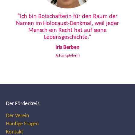
Previous
Next
“Ich bin Botschafterin für den Raum der
Namen im Holocaust-Denkmal, weil jeder
Mensch ein Recht hat auf seine
Lebensgeschichte.”
Iris Berben
Schauspielerin
Der Förderkreis
Der Verein
Häufige Fragen
Kontakt