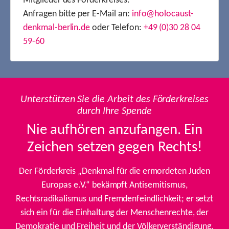
Mitglieder des Förderkreises.
Anfragen bitte per E-Mail an:
info@holocaust-
denkmal-berlin.de
oder Telefon:
+49 (0)30 28 04
59-60
Unterstützen Sie die Arbeit des Förderkreises
durch Ihre Spende
Nie aufhören anzufangen. Ein
Zeichen setzen gegen Rechts!
Der Förderkreis „Denkmal für die ermordeten Juden
Europas e.V.“ bekämpft Antisemitismus,
Rechtsradikalismus und Fremdenfeindlichkeit; er setzt
sich ein für die Einhaltung der Menschenrechte, der
Demokratie und Freiheit und der Völkerverständigung.