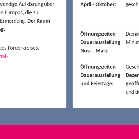
wendige Aufklärung über
April - Oktober:
gesch
n Europas, die zu
r Ermordung.
Der Raum
ng.
Öffnungszeiten
Dienst
Dauerausstellung
Minut
des Förderkreises.
Nov. - März:
mal-
Öffnungszeiten
Gesc
Dauerausstellung
Deze
und Feiertage:
geöff
und d