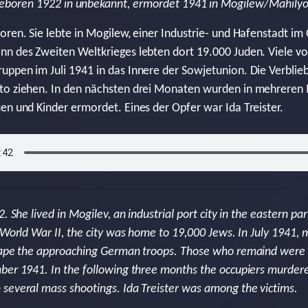
 geboren 1922 in unbekannt, ermordet 1941 in Mogilew/Mahil
oren. Sie lebte in Mogilew, einer Industrie- und Hafenstadt im
nn des Zweiten Weltkrieges lebten dort 19.000 Juden. Viele vo
uppen im Juli 1941 in das Innere der Sowjetunion. Die Verbli
tto ziehen. In den nächsten drei Monaten wurden in mehrere
en und Kinder ermordet. Eines der Opfer war Ida Treister.
. She lived in Mogilev, an industrial port city in the eastern par
f World War II, the city was home to 19,000 Jews. In July 1941,
scape the approaching German troops. Those who remaind were 
mber 1941. In the following three months the occupiers murder
several mass shootings. Ida Treister was among the victims.