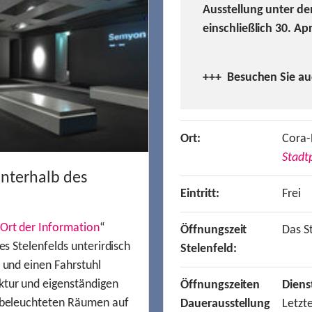
Ausstellung unter de
einschließlich 30. Ap
+++ Besuchen
Sie a
Ort:
Cora-
Stadtp
unterhalb des
Eintritt:
Frei
Ort der Information
“
Öffnungszeit
Das St
es Stelenfelds unterirdisch
Stelenfeld:
n und einen Fahrstuhl
ktur und eigenständigen
Öffnungszeiten
Diens
t beleuchteten Räumen auf
Dauerausstellung
Letzt