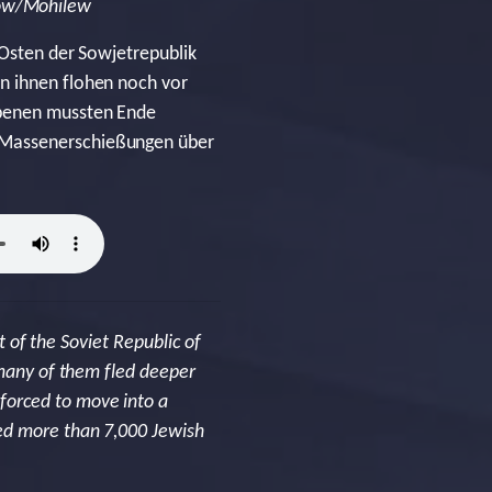
yow/Mohilew
 Osten der Sowjetrepublik
n ihnen flohen noch vor
ebenen mussten Ende
n Massenerschießungen über
t of the Soviet Republic of
 many of them fled deeper
forced to move into a
ed more than 7,000 Jewish