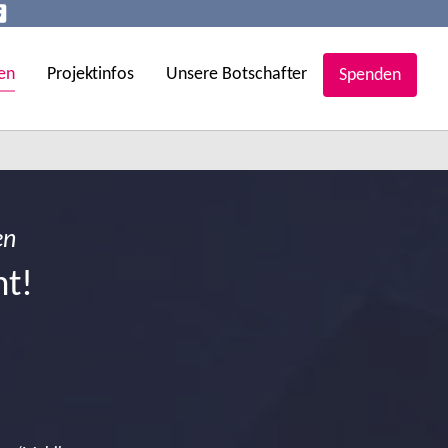
en
Projektinfos
Unsere Botschafter
Spenden
en
ht!