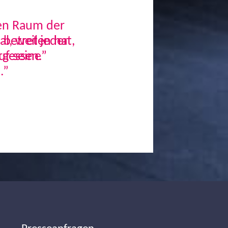
den Raum der
, weil jeder
uf seine
.”
Next