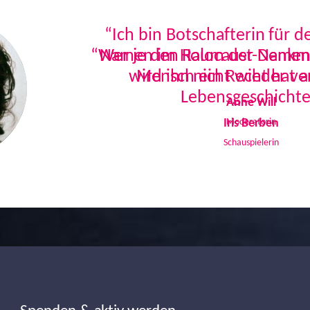
“Ich bin Botschafterin für 
Namen im Holocaust-Denkmal
Mensch ein Recht hat a
Lebensgeschichte
Iris Berben
Schauspielerin