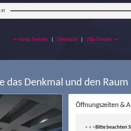
← Sonja Treister
|
Übersicht
|
Zilja Treister →
ie das Denkmal und den Raum
Öffnungszeiten & A
Bitte beachten 
+ + +