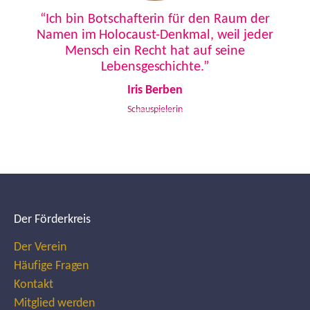
Previous
Next
“Ich bin Botschafterin für den Raum der
Namen im Holocaust-Denkmal, weil jeder
Mensch ein Recht hat auf seine
Lebensgeschichte.”
Iris Berben
Schauspielerin
Der Förderkreis
Der Verein
Häufige Fragen
Kontakt
Mitglied werden