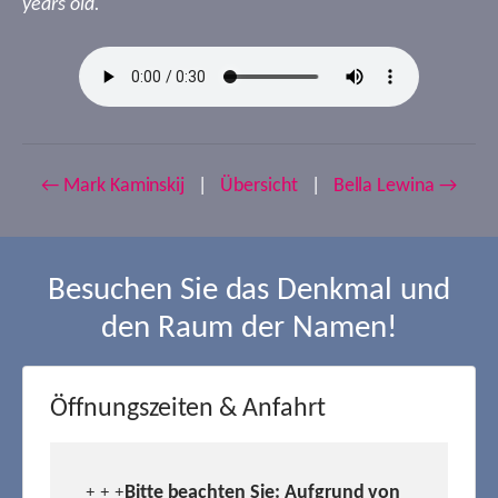
years old.
← Mark Kaminskij
|
Übersicht
|
Bella Lewina →
Besuchen Sie das Denkmal und
den Raum der Namen!
Öffnungszeiten & Anfahrt
Bitte beachten Sie: Aufgrund von
+ + +