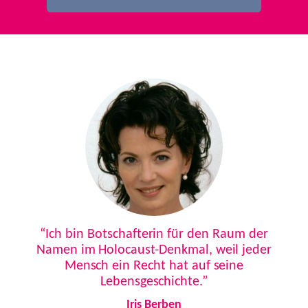
Previous
Next
“Ich bin Botschafterin für den Raum der
Namen im Holocaust-Denkmal, weil jeder
Mensch ein Recht hat auf seine
Lebensgeschichte.”
Iris Berben