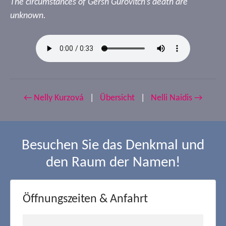
The circumstances of Gersh Gurovitch’s death are
unknown.
← Nelly Kurzová
|
Übersicht
|
Nelli Naidis →
Besuchen Sie das Denkmal und
den Raum der Namen!
Öffnungszeiten & Anfahrt