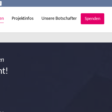
en
Projektinfos
Unsere Botschafter
Spenden
en
ht!