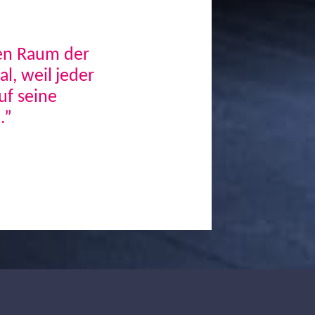
den Raum der
, weil jeder
uf seine
.”
Next