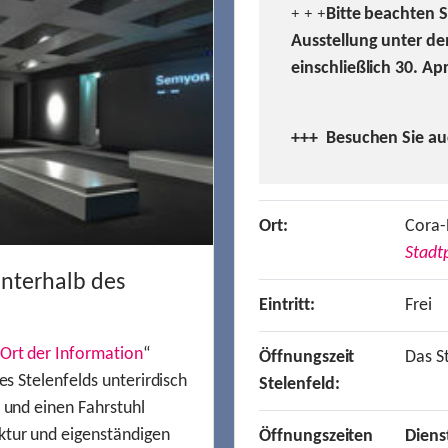
Bitte beachten 
+ + +
Ausstellung unter de
einschließlich 30. Ap
+++ Besuchen
Sie a
Ort:
Cora-
Stadtp
unterhalb des
Eintritt:
Frei
Ort der Information
“
Öffnungszeit
Das St
es Stelenfelds unterirdisch
Stelenfeld:
n und einen Fahrstuhl
ktur und eigenständigen
Öffnungszeiten
Diens