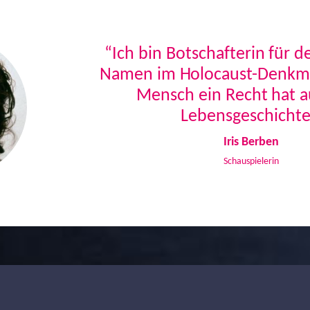
“Ich bin Botschafterin für 
Namen im Holocaust-Denkmal
Mensch ein Recht hat a
Lebensgeschichte
Iris Berben
Schauspielerin