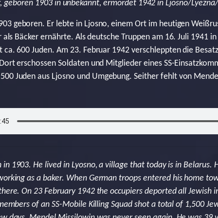
, geboren 1903 in unbekannt, ermordet 1942 in Ljosno/Lyëzna
3 geboren. Er lebte in Ljosno, einem Ort im heutigen Weißrus
r als Bäcker ernährte. Als deutsche Truppen am 16. Juli 1941 i
t ca. 600 Juden. Am 23. Februar 1942 verschleppten die Besat
. Dort erschossen Soldaten und Mitglieder eines SS-Einsatzko
500 Juden aus Ljosno und Umgebung. Seither fehlt von Mendel 
n 1903. He lived in Lyosno, a village that today is in Belarus.
 working as a baker. When German troops entered his home tow
there. On 23 February 1942 the occupiers deported all Jewish i
 members of an SS-Mobile Killing Squad shot a total of 1,500 J
ew days. Mendel Missilowin was never seen again. He was 39 y