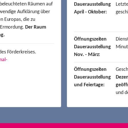
t beleuchteten Räumen auf
Dauerausstellung
Letzt
wendige Aufklärung über
April - Oktober:
gesch
n Europas, die zu
r Ermordung.
Der Raum
ng.
Öffnungszeiten
Dienst
Dauerausstellung
Minut
des Förderkreises.
Nov. - März:
mal-
Öffnungszeiten
Gesc
Dauerausstellung
Deze
und Feiertage:
geöff
und d