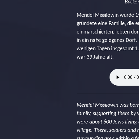
Bäcker
Mendel Missilowin wurde 190
gründete eine Familie, die e
einmarschierten, lebten dor
in ein nahe gelegenes Dorf
wenigen Tagen insgesamt 1.
war 39 Jahre alt.
Mendel Missilowin was born i
family, supporting them by
were about 600 Jews living 
village. There, soldiers and
surrounding area within a f