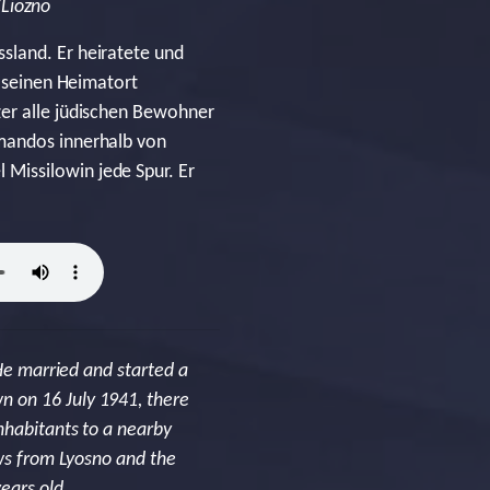
/Liozno
sland. Er heiratete und
n seinen Heimatort
zer alle jüdischen Bewohner
mmandos innerhalb von
Missilowin jede Spur. Er
 He married and started a
n on 16 July 1941, there
nhabitants to a nearby
ews from Lyosno and the
ears old.