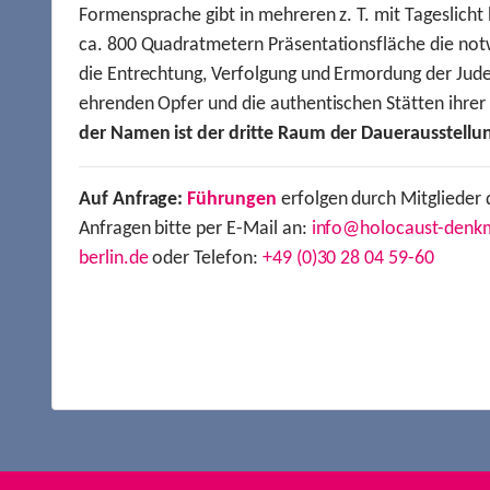
Formensprache gibt in mehreren z. T. mit Tageslich
ca. 800 Quadratmetern Präsentationsfläche die not
die Entrechtung, Verfolgung und Ermordung der Jude
ehrenden Opfer und die authentischen Stätten ihre
der Namen ist der dritte Raum der Dauerausstellu
Auf Anfrage:
Führungen
erfolgen durch Mitglieder 
Anfragen bitte per E-Mail an:
info@holocaust-denk
berlin.de
oder Telefon:
+49 (0)30 28 04 59-60