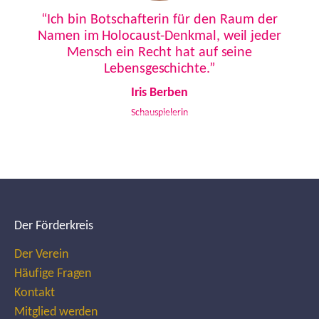
Previous
Next
“Ich bin Botschafterin für den Raum der
Namen im Holocaust-Denkmal, weil jeder
Mensch ein Recht hat auf seine
Lebensgeschichte.”
Iris Berben
Schauspielerin
Der Förderkreis
Der Verein
Häufige Fragen
Kontakt
Mitglied werden