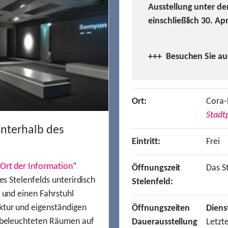
Ausstellung unter de
einschließlich 30. Ap
+++ Besuchen
Sie a
Ort:
Cora-
Stadtp
unterhalb des
Eintritt:
Frei
Ort der Information
“
Öffnungszeit
Das St
es Stelenfelds unterirdisch
Stelenfeld:
n und einen Fahrstuhl
ktur und eigenständigen
Öffnungszeiten
Diens
t beleuchteten Räumen auf
Dauerausstellung
Letzt