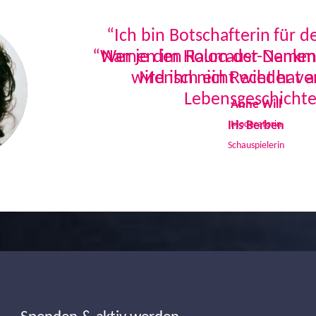
“Ich bin Botschafterin für 
Namen im Holocaust-Denkmal
Mensch ein Recht hat a
Lebensgeschichte
Iris Berben
Schauspielerin