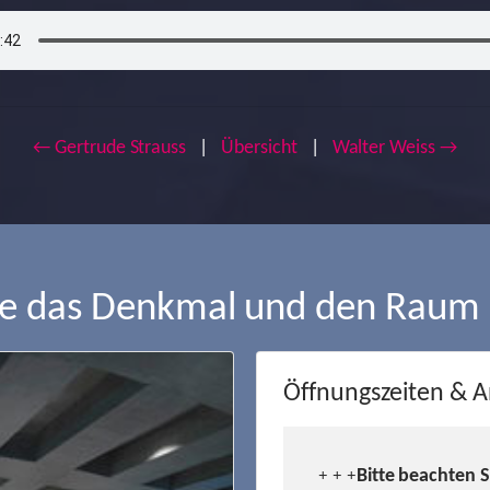
← Gertrude Strauss
|
Übersicht
|
Walter Weiss →
ie das Denkmal und den Raum
Öffnungszeiten & A
Bitte beachten 
+ + +