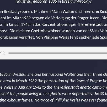
Hausfrau, geboren 1885 in Breslau/Wrocław
in Breslau geboren. Mit ihrem Mann Walter und ihren drei Kinde
ht im März 1939 begann die Verfolgung der Prager Juden. D
ss im Januar 1942 in das Konzentrationslager Theresienstadt un
mość. Die meisten Ghettobewohner wurden von der SS ins Vern
rabgasen vergiftet. Von Philipine Weiss fehlt seither jede Spur
1885 in Breslau. She and her husband Walter and their three chi
e area in March 1939 the persecution of the Jews of Prague 
ine Weiss in January 1942 to the Theresienstadt ghetto camp and
st of the people living in the ghetto were deported by the SS 
ne exhaust fumes. No trace of Philipine Weiss was ever found