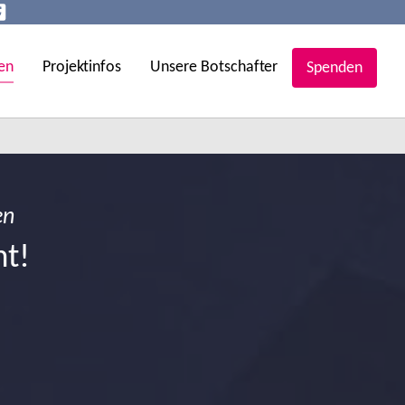
en
Projektinfos
Unsere Botschafter
Spenden
en
ht!