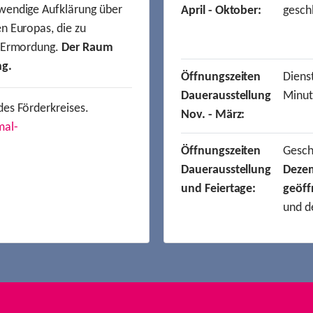
wendige Aufklärung über
April - Oktober:
gesch
n Europas, die zu
r Ermordung.
Der Raum
ng.
Öffnungszeiten
Dienst
Dauerausstellung
Minut
des Förderkreises.
Nov. - März:
mal-
Öffnungszeiten
Gesc
Dauerausstellung
Deze
und Feiertage:
geöff
und d