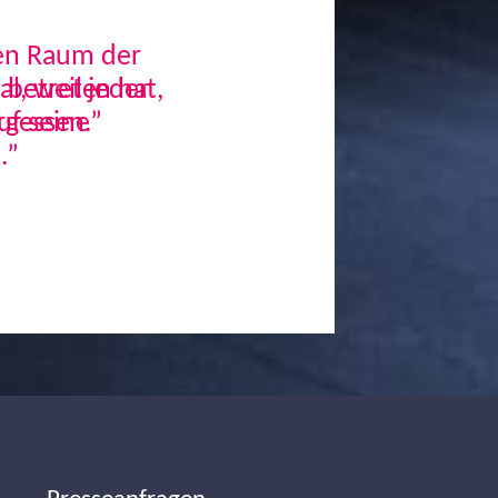
den Raum der
, weil jeder
uf seine
.”
Next