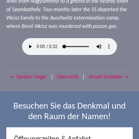
Jews from Nagysimonyi to a ghetto in the nearby town
of Szombathely. Two months later the SS deported the
Weisz family to the Auschwitz extermination camp,
where Benő Weisz was murdered with poison gas.
← Sándor Ungar
|
Übersicht
|
József Scheiber →
Besuchen Sie das Denkmal und
den Raum der Namen!