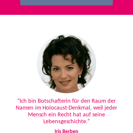
Previous
Next
“Ich bin Botschafterin für den Raum der
Namen im Holocaust-Denkmal, weil jeder
Mensch ein Recht hat auf seine
Lebensgeschichte.”
Iris Berben