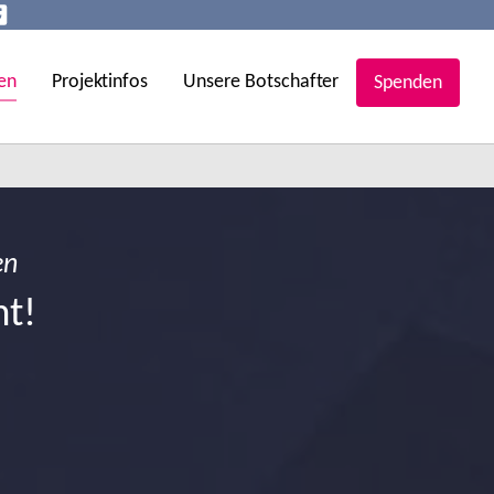
en
Projektinfos
Unsere Botschafter
Spenden
en
ht!