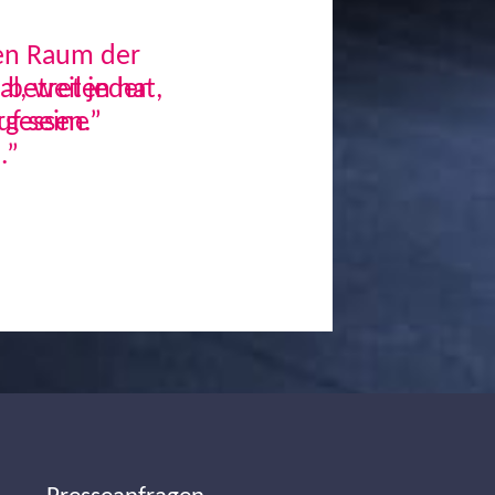
den Raum der
, weil jeder
uf seine
.”
Next