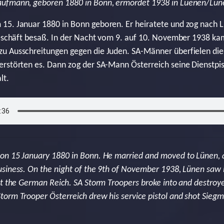
aufmann, geboren 1880 in Bonn, ermordet 1938 in Luenen/Lün
15. Januar 1880 in Bonn geboren. Er heiratete und zog nach L
geschäft besaß. In der Nacht vom 9. auf 10. November 1938 ka
u Ausschreitungen gegen die Juden. SA-Männer überfielen di
erstörten es. Dann zog der SA-Mann Österreich seine Dienstpi
lt.
on 15 January 1880 in Bonn. He married and moved to Lünen, 
siness. On the night of the 9th of November 1938, Lünen saw i
ut the German Reich. SA Storm Troopers broke into and destroy
orm Trooper Österreich drew his service pistol and shot Sieg