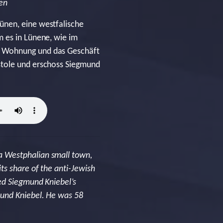
en
ünen, eine westfalische
m es in Lünene, wie im
e Wohnung und das Geschäft
stole und erschoss Siegmund
a Westphalian small town,
ts share of the anti-Jewish
ed Siegmund Kniebel’s
mund Kniebel. He was 58