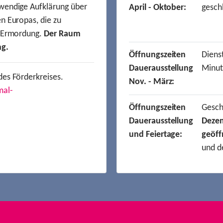
wendige Aufklärung über
April - Oktober:
gesch
n Europas, die zu
r Ermordung.
Der Raum
ng.
Öffnungszeiten
Dienst
Dauerausstellung
Minut
des Förderkreises.
Nov. - März:
mal-
Öffnungszeiten
Gesc
Dauerausstellung
Deze
und Feiertage:
geöff
und d