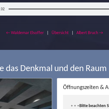
← Waldemar Elsoffer
|
Übersicht
|
Albert Bruch →
ie das Denkmal und den Raum
Öffnungszeiten & A
Bitte beachten 
+ + +