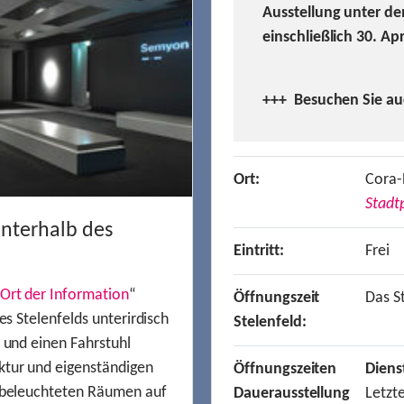
Ausstellung unter de
einschließlich 30. Ap
+++ Besuchen
Sie a
Ort:
Cora-
Stadtp
unterhalb des
Eintritt:
Frei
Ort der Information
“
Öffnungszeit
Das St
es Stelenfelds unterirdisch
Stelenfeld:
n und einen Fahrstuhl
ktur und eigenständigen
Öffnungszeiten
Diens
t beleuchteten Räumen auf
Dauerausstellung
Letzt