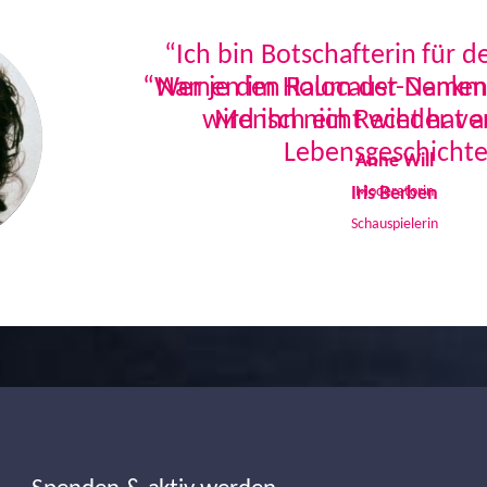
“Ich bin Botschafterin für 
Namen im Holocaust-Denkmal
Mensch ein Recht hat a
Lebensgeschichte
Iris Berben
Schauspielerin