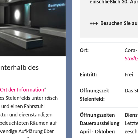
einschließlich 30. Ap
+++ Besuchen
Sie a
Ort:
Cora-
Stadtp
unterhalb des
Eintritt:
Frei
Ort der Information
“
Öffnungszeit
Das St
es Stelenfelds unterirdisch
Stelenfeld:
n und einen Fahrstuhl
ktur und eigenständigen
Öffnungszeiten
Diens
t beleuchteten Räumen auf
Dauerausstellung
Letzt
wendige Aufklärung über
April - Oktober:
gesch