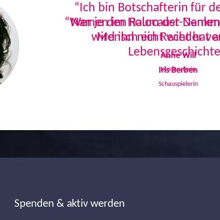
“Ich bin Botschafterin für 
Namen im Holocaust-Denkmal
Mensch ein Recht hat a
Lebensgeschichte
Iris Berben
Schauspielerin
Spenden & aktiv werden