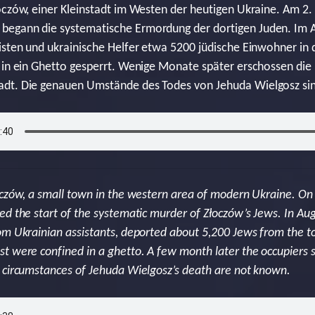
oczów, einer Kleinstadt im Westen der heutigen Ukraine. Am 2. 
begann die systematische Ermordung der dortigen Juden. Im
isten und ukrainische Helfer etwa 5200 jüdische Einwohner in 
 in ein Ghetto gesperrt. Wenige Monate später erschossen die
dt. Die genauen Umstände des Todes von Jehuda Wielgosz sin
oczów, a small town in the western area of modern Ukraine. O
ed the start of the systematic murder of Złoczów’s Jews. In 
om Ukrainian assistants, deported about 5,200 Jews from the t
t were confined in a ghetto. A few month later the occupiers s
 circumstances of Jehuda Wielgosz’s death are not known.