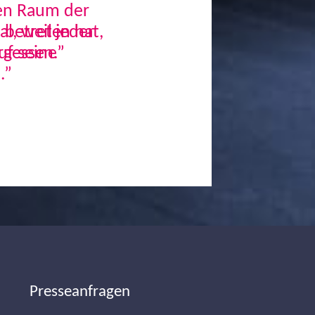
den Raum der
, weil jeder
uf seine
.”
Next
Presseanfragen