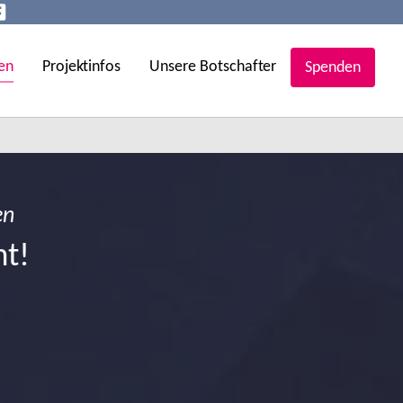
en
Projektinfos
Unsere Botschafter
Spenden
en
ht!