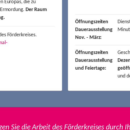
n Europas, die zu
r Ermordung.
Der Raum
ng.
Öffnungszeiten
Dienst
Dauerausstellung
Minut
des Förderkreises.
Nov. - März:
mal-
Öffnungszeiten
Gesc
Dauerausstellung
Deze
und Feiertage:
geöff
und d
zen Sie die Arbeit des Förderkreises durch I