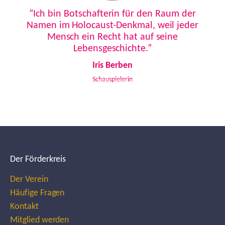
Previous
Next
“Ich bin Botschafterin für den Raum der
Namen im Holocaust-Denkmal, weil jeder
Mensch ein Recht hat auf seine
Lebensgeschichte.”
Iris Berben
Schauspielerin
Der Förderkreis
Der Verein
Häufige Fragen
Kontakt
Mitglied werden